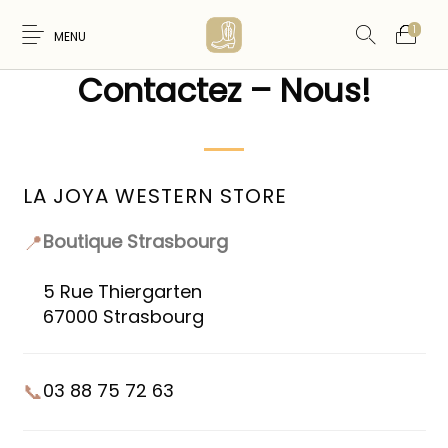
1
MENU
Contactez – Nous!
LA JOYA WESTERN STORE
Nouveaux
WESTERN &
FEMME
HOMME
Produits
COUNTRY
📍
Boutique Strasbourg
5 Rue Thiergarten
67000 Strasbourg
ARTISANAT
ACCESSOIRES
CARTES CADEAUX
CEINTURES
AMERINDIEN
📞
03 88 75 72 63