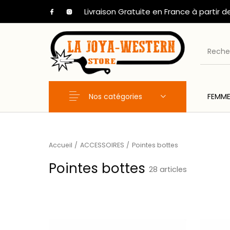
Livraison Gratuite en France à partir d
Nos catégories
FEMM
Nouveaux Produits
FEMME
HOM
Accueil
/
ACCESSOIRES
/
Pointes bottes
Pointes bottes
28 articles