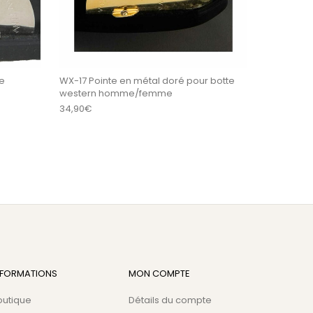
WX-17 Pointe en métal doré pour botte
e
western homme/femme
34,90
€
NFORMATIONS
MON COMPTE
outique
Détails du compte