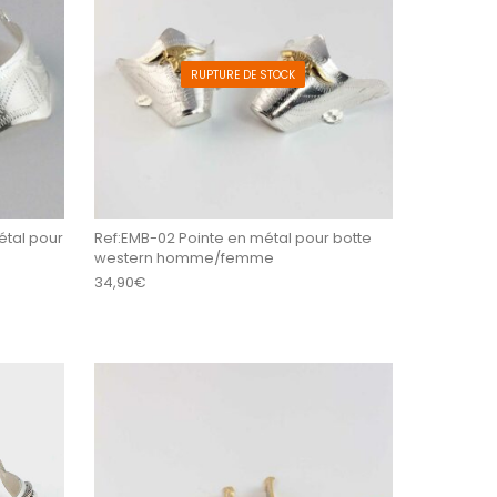
RUPTURE DE STOCK
étal pour
Ref:EMB-02 Pointe en métal pour botte
western homme/femme
34,90
€