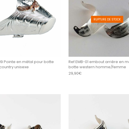
RUPTURE DE STOCK
9 Pointe en métal pour botte
Ref:EMB-01 embout arrière en m
country unisexe
botte western homme/femme
29,90
€