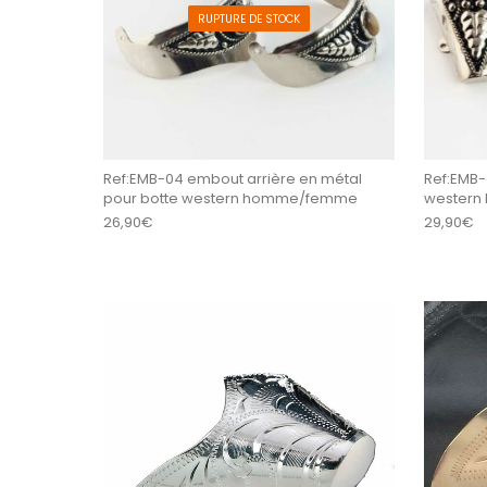
RUPTURE DE STOCK
Ref:EMB-04 embout arrière en métal
Ref:EMB-
pour botte western homme/femme
wester
26,90
€
29,90
€