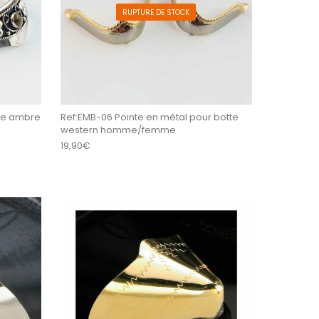
RUPTURE DE STOCK
rre ambre
Ref:EMB-06 Pointe en métal pour botte
western homme/femme
19,90
€