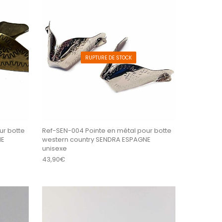
RUPTURE DE STOCK
ur botte
Ref-SEN-004 Pointe en métal pour botte
NE
western country SENDRA ESPAGNE
unisexe
43,90
€