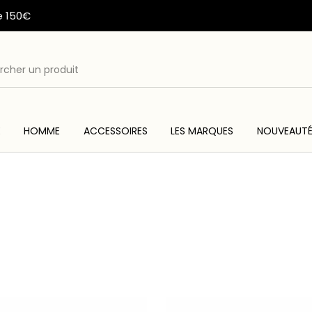
e 150€
E
HOMME
ACCESSOIRES
LES MARQUES
NOUVEAUT
ME
ACC
WESTERN & COUNTRY
ARTISANAT AMERINDIEN