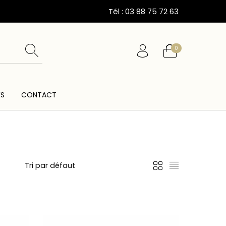
Tél : 03 88 75 72 63
0
ÉS
CONTACT
ESSOIRES
CARTES CADEAUX
CEINTURES