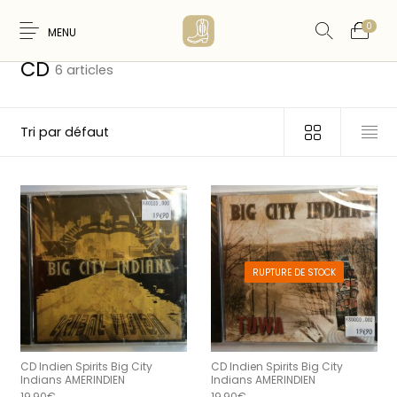
0
MENU
Accueil
/
ACCESSOIRES
/
CD
CD
6 articles
Nouveaux
WESTERN &
FEMME
HOMME
Produits
COUNTRY
RUPTURE DE STOCK
ARTISANAT
ACCESSOIRES
CARTES CADEAUX
CEINTURES
AMERINDIEN
CD Indien Spirits Big City
CD Indien Spirits Big City
Indians AMERINDIEN
Indians AMERINDIEN
19,90
€
19,90
€