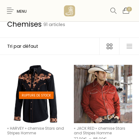
0
MENU
Accueil
/
HOMME
/
Chemises
Chemises
91 articles
Nouveaux
WESTERN &
FEMME
HOMME
Produits
COUNTRY
RUPTURE DE STOCK
ARTISANAT
ACCESSOIRES
CARTES CADEAUX
CEINTURES
AMERINDIEN
« HARVEY » chemise Stars and
« JACK RED » chemise Stars
Stripes Homme
and Stripes Homme
Plage de prix : 7
77,00
€
–
85,00
€