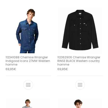
112341088 Chemise Wrangler
112362906 Chemise Wrangler
Indigood Icons 27MW Western
RINSE BLACK Western country
homme
homme
69,95
€
69,95
€
Ce produit a plusieurs variations. Le
Ce produit a 