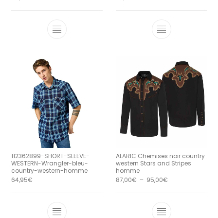
Ce produit a plusieurs variations. Le
Ce produit a 
112362899-SHORT-SLEEVE-
ALARIC Chemises noir country
WESTERN-Wrangler-bleu-
western Stars and Stripes
country-western-homme
homme
Plage de prix : 8
64,95
€
87,00
€
–
95,00
€
Ce produit a plusieurs variations. Le
Ce produit a 