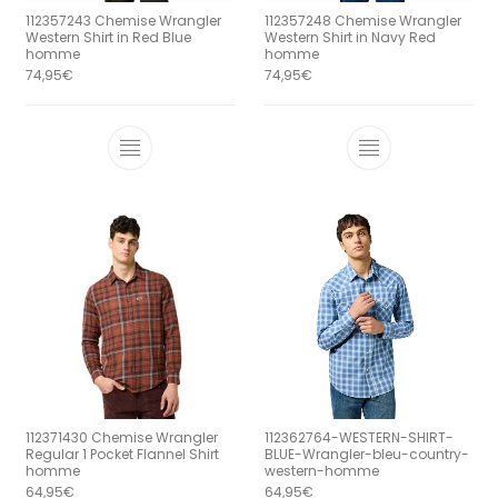
112357243 Chemise Wrangler
112357248 Chemise Wrangler
Western Shirt in Red Blue
Western Shirt in Navy Red
homme
homme
74,95
€
74,95
€
Ce produit a plusieurs variations. Le
Ce produit a 
112371430 Chemise Wrangler
112362764-WESTERN-SHIRT-
Regular 1 Pocket Flannel Shirt
BLUE-Wrangler-bleu-country-
homme
western-homme
64,95
€
64,95
€