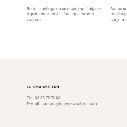
Bottes santiags en cuir noir, motif aigle –
Bottes s
Aguila black multi – Santiags femme
motif ai
545,00
€
590,00
€
LA JOYA WESTERN
Tél : 03 88 75 72 63
E-mail : contact@lajoya-western.com