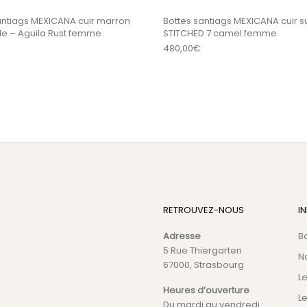
antiags MEXICANA cuir marron
Bottes santiags MEXICANA cuir 
gle – Aguila Rust femme
STITCHED 7 camel femme
480,00
€
RETROUVEZ-NOUS
I
Adresse
B
5 Rue Thiergarten
N
67000, Strasbourg
L
Heures d’ouverture
Le
Du mardi au vendredi :