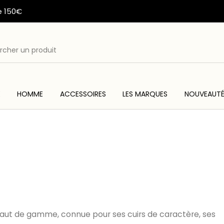
e 150€
E
HOMME
ACCESSOIRES
LES MARQUES
NOUVEAUT
ME
ACC
WESTERN & COUNTRY
ARTISANAT AMERINDIEN
ut de gamme, connue pour ses cuirs de caractère, ses