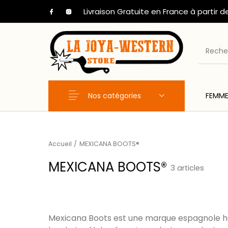
Livraison Gratuite en France à partir d
Nos catégories
FEMM
Nouveaux Produits
FEMME
HOM
Accueil
/
MEXICANA BOOTS®
MEXICANA BOOTS®
3 articles
Mexicana Boots est une marque espagnole ha