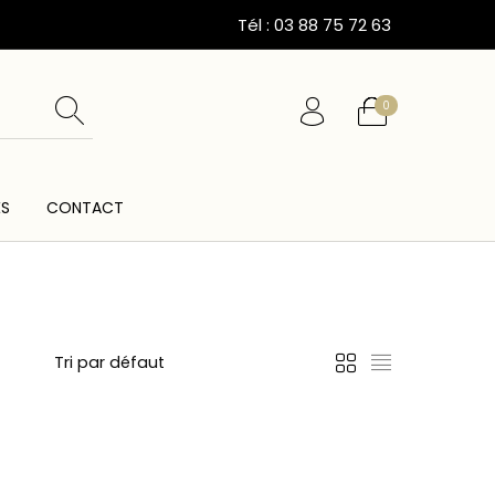
Tél : 03 88 75 72 63
0
ÉS
CONTACT
ESSOIRES
CARTES CADEAUX
CEINTURES