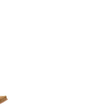
es sur la page du produit
. Les options peuvent être choisies sur la page du 
Ce produit a plusieurs variations. Les options peu