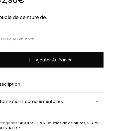
32,90
€
oucle de ceinture de…
Plus que 1 en stock
uantité de 022025-8-Boucle de ceinture tete de vache countr
Ajouter Au Panier
escription
nformations complémentaires
tégories :
ACCESSOIRES
,
Boucles de ceintures
,
STARS
ND STRIPES®