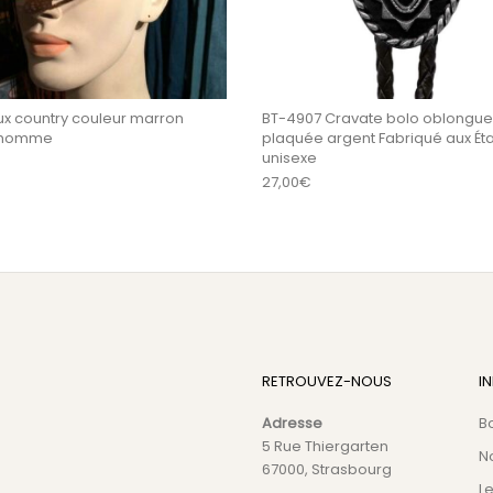
x country couleur marron
BT-4907 Cravate bolo oblongue
 homme
plaquée argent Fabriqué aux Éta
unisexe
27,00
€
RETROUVEZ-NOUS
I
Adresse
B
5 Rue Thiergarten
N
67000, Strasbourg
L