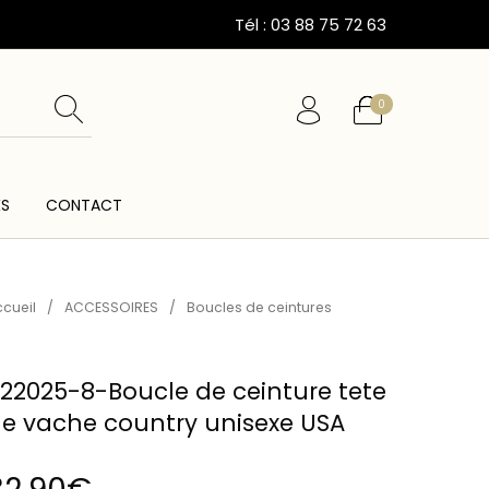
Tél : 03 88 75 72 63
0
ÉS
CONTACT
ESSOIRES
CARTES CADEAUX
CEINTURES
cueil
/
ACCESSOIRES
/
Boucles de ceintures
22025-8-Boucle de ceinture tete
e vache country unisexe USA