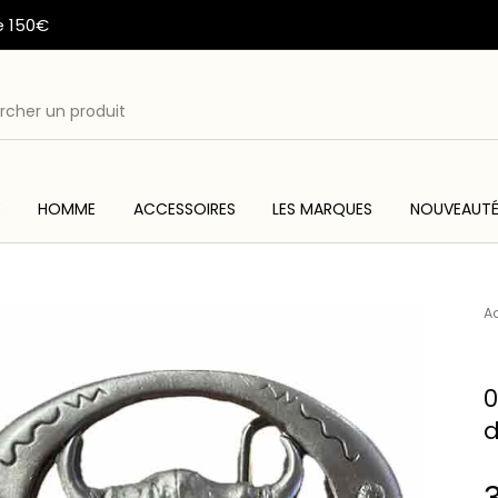
e 150€
E
HOMME
ACCESSOIRES
LES MARQUES
NOUVEAUT
ME
ACC
WESTERN & COUNTRY
ARTISANAT AMERINDIEN
Ac
0
d