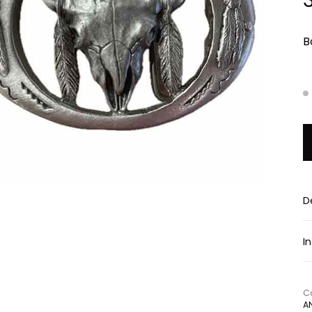
B
q
D
I
Ca
A