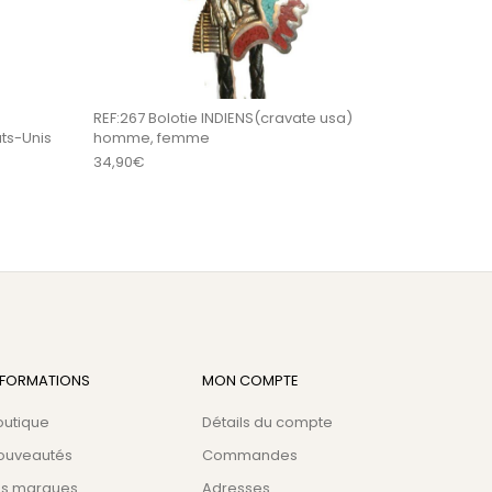
REF:267 Bolotie INDIENS(cravate usa)
ts-Unis
homme, femme
34,90
€
NFORMATIONS
MON COMPTE
outique
Détails du compte
ouveautés
Commandes
es marques
Adresses