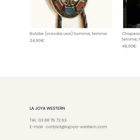
Bolotie (cravate usa) homme, femme
Chapeau
femme,
24,90
€
48,00
€
LA JOYA WESTERN
Tél : 03 88 75 72 63
E-mail : contact@lajoya-western.com