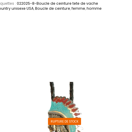
iquettes :
022025-8-Boucle de ceinture tete de vache
untry unisexe USA
,
Boucle de ceinture
,
femme
,
homme
. Les options peuvent être choisies sur la page du 
RUPTURE DE STOCK