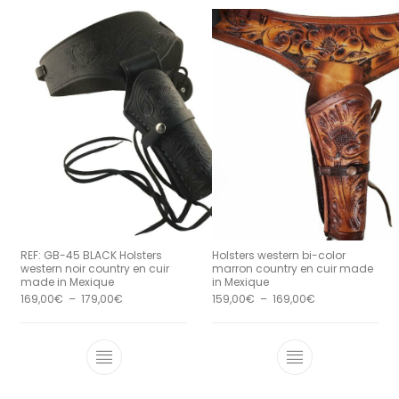
REF: GB-45 BLACK Holsters
Holsters western bi-color
western noir country en cuir
marron country en cuir made
made in Mexique
in Mexique
Plage de prix : 169,00€ à 179,00€
Plage de prix :
169,00
€
–
179,00
€
159,00
€
–
169,00
€
Ce produit a plusieurs variations. Le
Ce produit a 