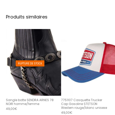
Produits similaires
RUPTURE DE STOCK
Sangle botte SENDRA ARNES 78
7751107 Casquette Trucker
NOIR homme/femme
Cap Gasoline STETSON
Western rouge/blanc unisexe
49,00
€
49,00
€