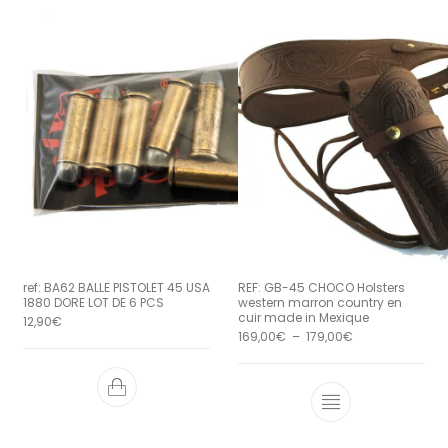
ref: BA62 BALLE PISTOLET 45 USA
REF: GB-45 CHOCO Holsters
1880 DORE LOT DE 6 PCS
western marron country en
cuir made in Mexique
12,90
€
Plage de prix : 
169,00
€
–
179,00
€
Ce produit a 