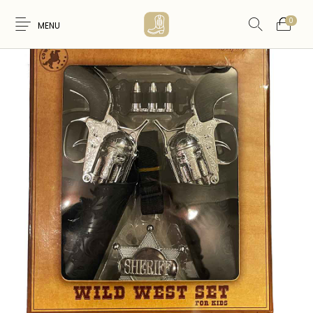
0
MENU
Nouveaux
WESTERN &
FEMME
HOMME
Produits
COUNTRY
ARTISANAT
ACCESSOIRES
CARTES CADEAUX
CEINTURES
AMERINDIEN