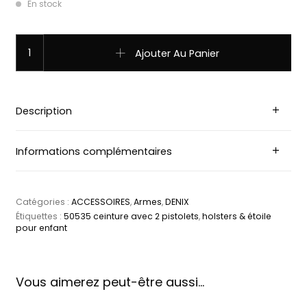
En stock
quantité de 50535 ceinture avec 2 pistolets, holsters & éto
Ajouter Au Panier
Description
Informations complémentaires
Catégories :
ACCESSOIRES
,
Armes
,
DENIX
Étiquettes :
50535 ceinture avec 2 pistolets
,
holsters & étoile
pour enfant
Vous aimerez peut-être aussi…