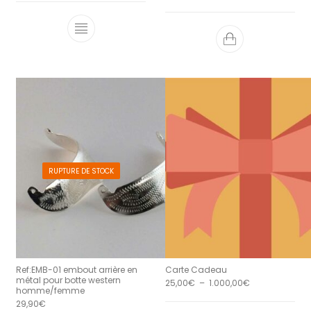
RUPTURE DE STOCK
Ref:EMB-01 embout arrière en
Carte Cadeau
métal pour botte western
Plage de prix 
25,00
€
–
1.000,00
€
homme/femme
29,90
€