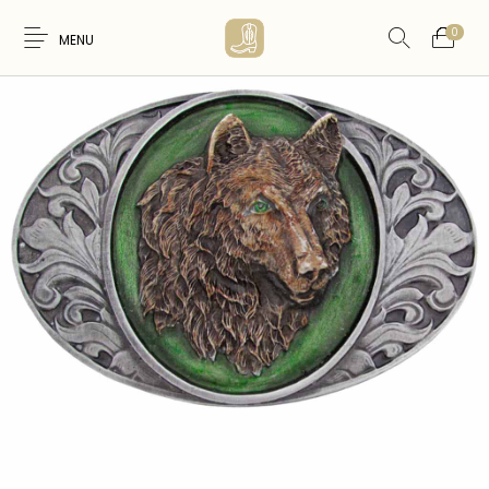
0
MENU
Nouveaux
WESTERN &
FEMME
HOMME
Produits
COUNTRY
ARTISANAT
ACCESSOIRES
CARTES CADEAUX
CEINTURES
AMERINDIEN