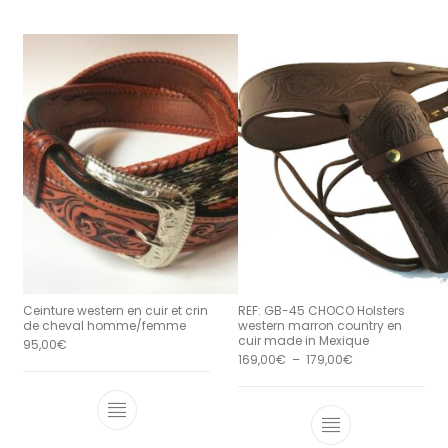
Ceinture western en cuir et crin
REF: GB-45 CHOCO Holsters
de cheval homme/femme
western marron country en
cuir made in Mexique
95,00
€
Plage de prix : 
169,00
€
–
179,00
€
Ce produit a plusieurs variations. Le
Ce produit a 