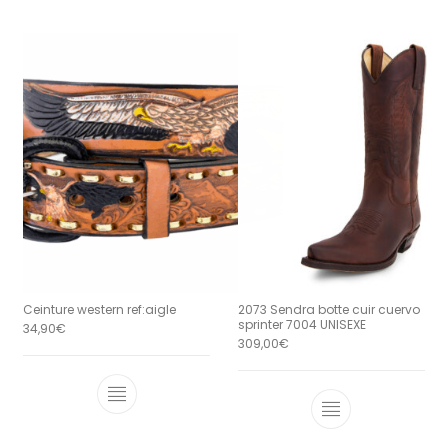
Ceinture western ref:aigle
2073 Sendra botte cuir cuervo
sprinter 7004 UNISEXE
34,90
€
309,00
€
Ce produit a plusieurs variations. Le
Ce produit a 