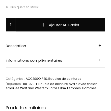
Plus que 2 en stock
quantité de BU-020-E Boucle de ceinture ovale avec finiti
Ajouter Au Panier
Description
Informations complémentaires
Catégories :
ACCESSOIRES
,
Boucles de ceintures
Étiquettes :
BU-020-E Boucle de ceinture ovale avec finition
émaillée Wolf and Western Scrolls USA
,
Femmes
,
Hommes
Produits similaires