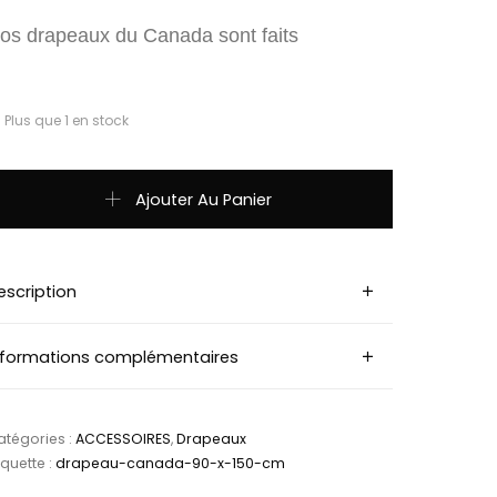
os drapeaux du Canada sont faits
Plus que 1 en stock
uantité de Drapeau Canada - 90 x 150 cm
Ajouter Au Panier
escription
nformations complémentaires
tégories :
ACCESSOIRES
,
Drapeaux
iquette :
drapeau-canada-90-x-150-cm