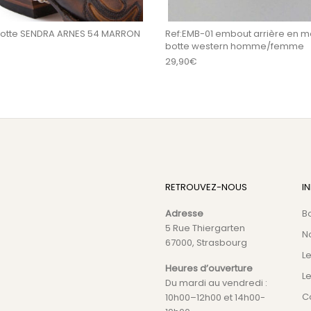
botte SENDRA ARNES 54 MARRON
Ref:EMB-01 embout arrière en m
botte western homme/femme
29,90
€
RETROUVEZ-NOUS
I
Adresse
B
5 Rue Thiergarten
N
67000, Strasbourg
L
Heures d’ouverture
Le
Du mardi au vendredi :
C
10h00–12h00 et 14h00-