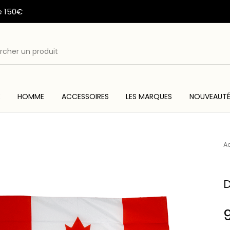
e 150€
E
HOMME
ACCESSOIRES
LES MARQUES
NOUVEAUT
ME
ACC
WESTERN & COUNTRY
ARTISANAT AMERINDIEN
Ac
D