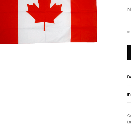
N
q
D
I
Ca
Ét