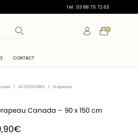
Tél : 03 88 75 72 63
0
ÉS
CONTACT
ESSOIRES
CARTES CADEAUX
CEINTURES
cueil
/
ACCESSOIRES
/
Drapeaux
rapeau Canada – 90 x 150 cm
9,90
€