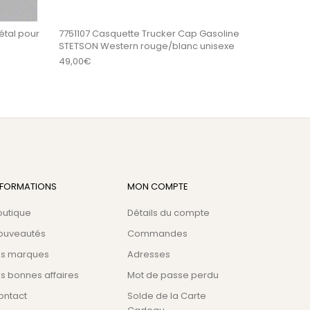
étal pour
7751107 Casquette Trucker Cap Gasoline
STETSON Western rouge/blanc unisexe
49,00
€
NFORMATIONS
MON COMPTE
outique
Détails du compte
ouveautés
Commandes
es marques
Adresses
s bonnes affaires
Mot de passe perdu
ontact
Solde de la Carte