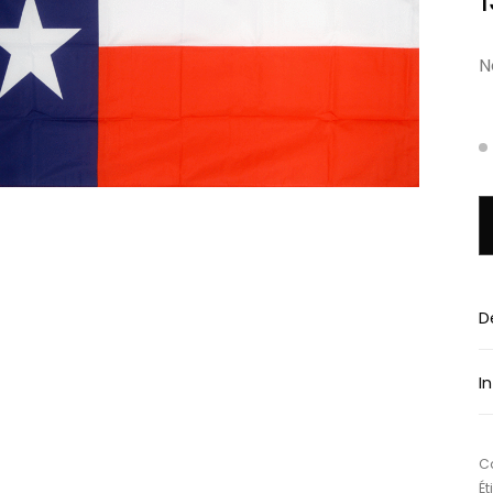
1
N
q
D
I
Ca
Ét