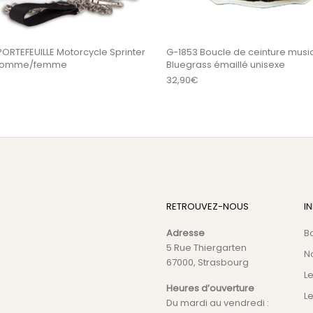
ORTEFEUILLE Motorcycle Sprinter
G-1853 Boucle de ceinture musi
homme/femme
Bluegrass émaillé unisexe
32,90
€
RETROUVEZ-NOUS
I
Adresse
B
5 Rue Thiergarten
N
67000, Strasbourg
L
Heures d’ouverture
Le
Du mardi au vendredi :