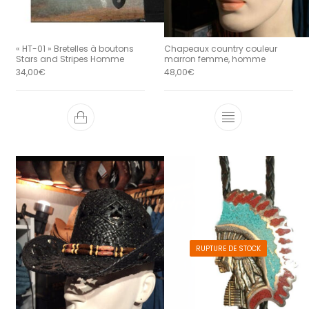
« HT-01 » Bretelles à boutons
Chapeaux country couleur
Stars and Stripes Homme
marron femme, homme
34,00
€
48,00
€
Ce produit a 
RUPTURE DE STOCK