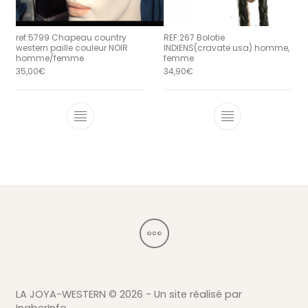
ref:5799 Chapeau country
REF:267 Bolotie
western paille couleur NOIR
INDIENS(cravate usa) homme,
homme/femme
femme
35,00
€
34,90
€
Ce produit a plusieurs variations. Le
LA JOYA-WESTERN ©
2026 - Un site réalisé par
InaberInfo