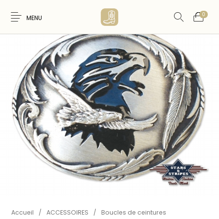
0
MENU
Nouveaux
WESTERN &
FEMME
HOMME
Produits
COUNTRY
ARTISANAT
ACCESSOIRES
CARTES CADEAUX
CEINTURES
AMERINDIEN
Accueil
/
ACCESSOIRES
/
Boucles de ceintures