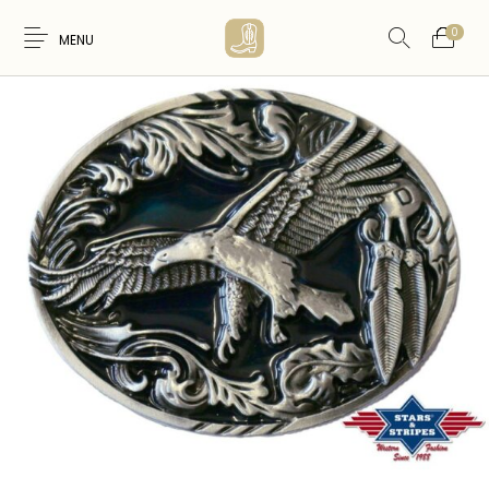
0
MENU
Nouveaux
WESTERN &
FEMME
HOMME
Produits
COUNTRY
ARTISANAT
ACCESSOIRES
CARTES CADEAUX
CEINTURES
AMERINDIEN