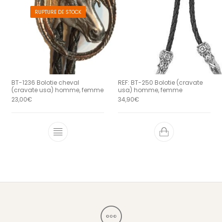
RUPTURE DE STOCK
BT-1236 Bolotie cheval
REF: BT-250 Bolotie (cravate
(cravate usa) homme, femme
usa) homme, femme
23,00
€
34,90
€