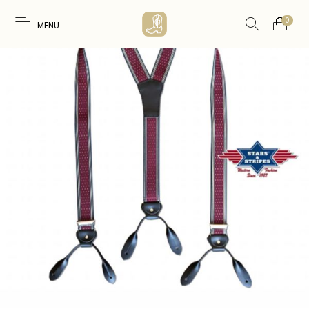
0
MENU
Nouveaux
WESTERN &
FEMME
HOMME
Produits
COUNTRY
ARTISANAT
ACCESSOIRES
CARTES CADEAUX
CEINTURES
AMERINDIEN