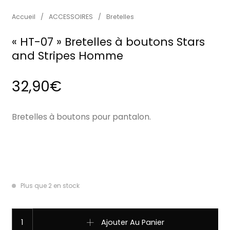
Accueil
/
ACCESSOIRES
/
Bretelles
« HT-07 » Bretelles à boutons Stars
and Stripes Homme
32,90
€
Bretelles à boutons pour pantalon.
Plus que 2 en stock
quantité de "HT-07" Bretelles à boutons Stars and Strip
Ajouter Au Panier