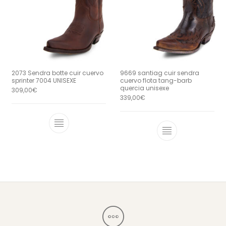
2073 Sendra botte cuir cuervo
9669 santiag cuir sendra
sprinter 7004 UNISEXE
cuervo flota tang-barb
quercia unisexe
309,00
€
339,00
€
Ce produit a plusieurs variations. Le
Ce produit a 