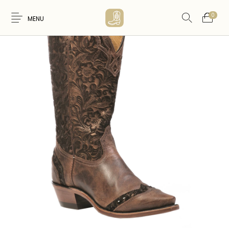
0
MENU
Nouveaux
WESTERN &
FEMME
HOMME
Produits
COUNTRY
ARTISANAT
ACCESSOIRES
CARTES CADEAUX
CEINTURES
AMERINDIEN