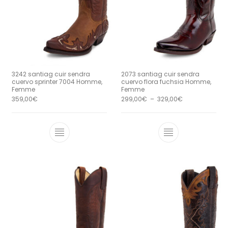
3242 santiag cuir sendra
2073 santiag cuir sendra
cuervo sprinter 7004 Homme,
cuervo flora fuchsia Homme,
Femme
Femme
Plage de prix 
359,00
€
299,00
€
–
329,00
€
Ce produit a plusieurs variations. Le
Ce produit a 