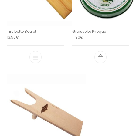
Tire botte Boulet
Graisse Le Phoque
13,50
€
11,90
€