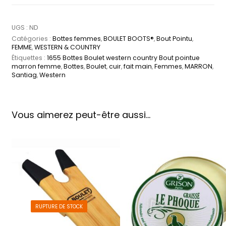
UGS :
ND
Catégories :
Bottes femmes
,
BOULET BOOTS®
,
Bout Pointu
,
FEMME
,
WESTERN & COUNTRY
Étiquettes :
1655 Bottes Boulet western country Bout pointue
marron femme
,
Bottes
,
Boulet
,
cuir
,
fait main
,
Femmes
,
MARRON
,
Santiag
,
Western
Vous aimerez peut-être aussi…
RUPTURE DE STOCK