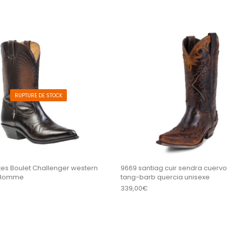
sieurs variations. Les options peuvent être choisi
Ce produit a plusieurs variations
RUPTURE DE STOCK
tes Boulet Challenger western
9669 santiag cuir sendra cuervo 
 Homme
tang-barb quercia unisexe
339,00
€