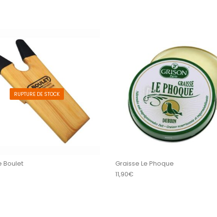
RUPTURE DE STOCK
e Boulet
Graisse Le Phoque
11,90
€