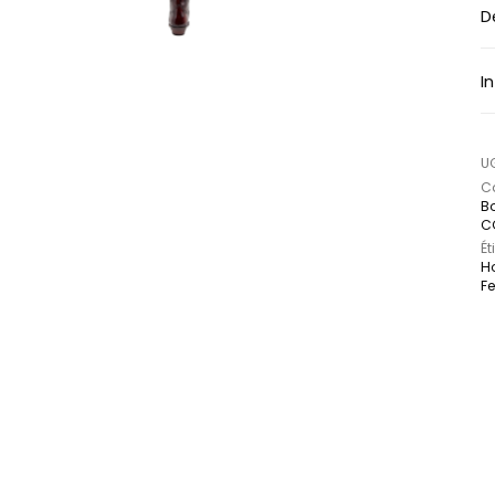
D
I
U
Ca
Bo
C
Ét
H
F