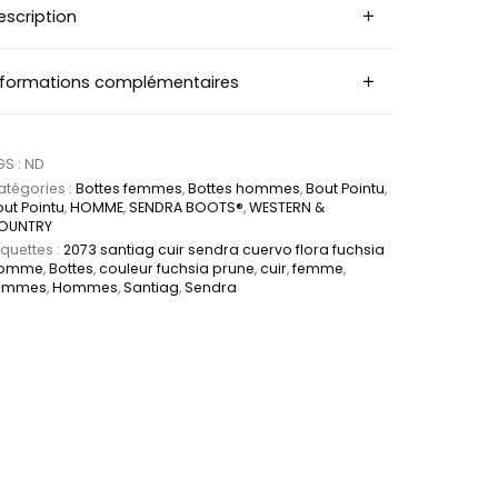
escription
nformations complémentaires
GS :
ND
tégories :
Bottes femmes
,
Bottes hommes
,
Bout Pointu
,
ut Pointu
,
HOMME
,
SENDRA BOOTS®
,
WESTERN &
OUNTRY
iquettes :
2073 santiag cuir sendra cuervo flora fuchsia
omme
,
Bottes
,
couleur fuchsia prune
,
cuir
,
femme
,
emmes
,
Hommes
,
Santiag
,
Sendra