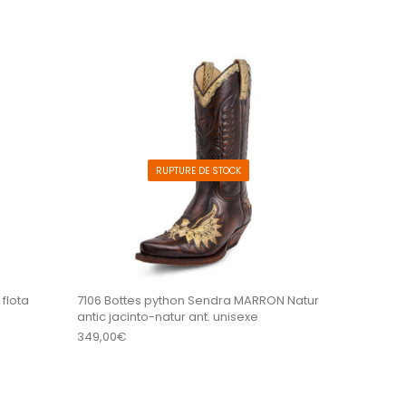
es sur la page du produit
. Les options peuvent être choisies sur la page du 
Ce produit a plusieurs variations. Les options peu
Ce produit a plus
RUPTURE DE STOCK
flota
7106 Bottes python Sendra MARRON Natur
antic jacinto-natur ant. unisexe
349,00
€