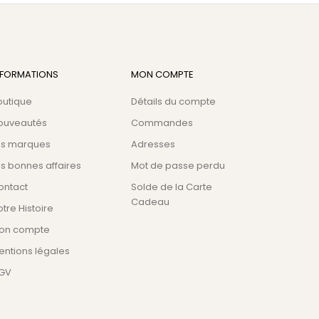
NFORMATIONS
MON COMPTE
outique
Détails du compte
ouveautés
Commandes
es marques
Adresses
s bonnes affaires
Mot de passe perdu
ontact
Solde de la Carte
Cadeau
tre Histoire
on compte
entions légales
GV