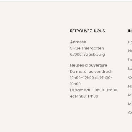
RETROUVEZ-NOUS
I
Adresse
B
5 Rue Thiergarten
N
67000, Strasbourg
L
Heures d’ouverture
Le
Du mardi au vendredi :
C
10h00–12h00 et 14h00-
19h00
No
Le samedi : 10h00–12h00
M
et 14h00-17h00
M
C