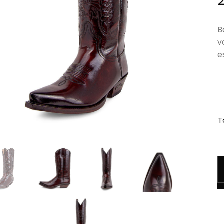
B
v
e
Ta
q