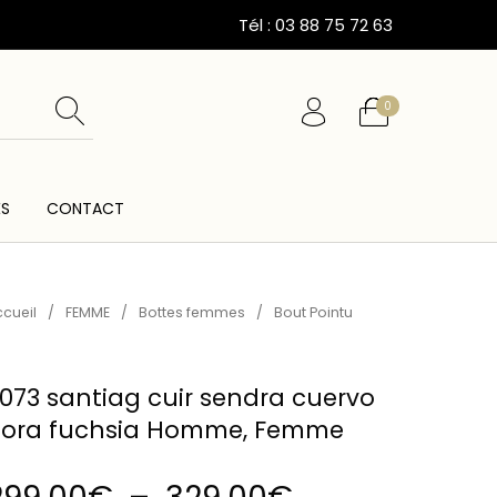
Tél : 03 88 75 72 63
0
ÉS
CONTACT
ESSOIRES
CARTES CADEAUX
CEINTURES
cueil
/
FEMME
/
Bottes femmes
/
Bout Pointu
073 santiag cuir sendra cuervo
lora fuchsia Homme, Femme
Plage de prix