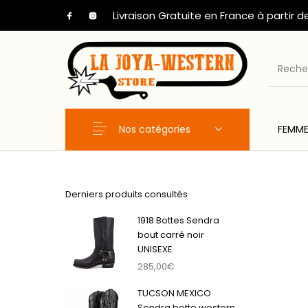
Livraison Gratuite en France à partir d
Nos catégories
FEMM
Nouveaux Produits
FEMME
HOM
Derniers produits consultés
1918 Bottes Sendra
bout carré noir
UNISEXE
285,00
€
TUCSON MEXICO
Sendra botte western