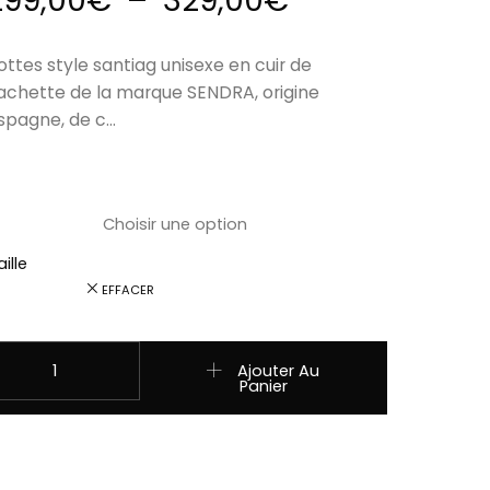
299,00
€
–
329,00
€
ottes style santiag unisexe en cuir de
achette de la marque SENDRA, origine
spagne, de c…
ille
EFFACER
uantité de 2073 santiag cuir sendra cuervo flora fuchsia H
Ajouter Au
Panier