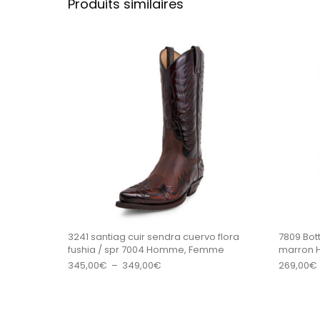
Produits similaires
Ce produit a plu
3241 santiag cuir sendra cuervo flora
7809 Bot
fushia / spr 7004 Homme, Femme
marron
Plage de prix : 345,00€ à 349,00€
345,00
€
–
349,00
€
269,00
€