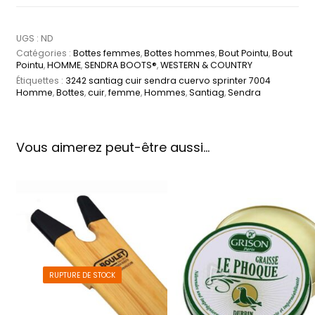
UGS :
ND
Catégories :
Bottes femmes
,
Bottes hommes
,
Bout Pointu
,
Bout
Pointu
,
HOMME
,
SENDRA BOOTS®
,
WESTERN & COUNTRY
Étiquettes :
3242 santiag cuir sendra cuervo sprinter 7004
Homme
,
Bottes
,
cuir
,
femme
,
Hommes
,
Santiag
,
Sendra
Vous aimerez peut-être aussi…
RUPTURE DE STOCK