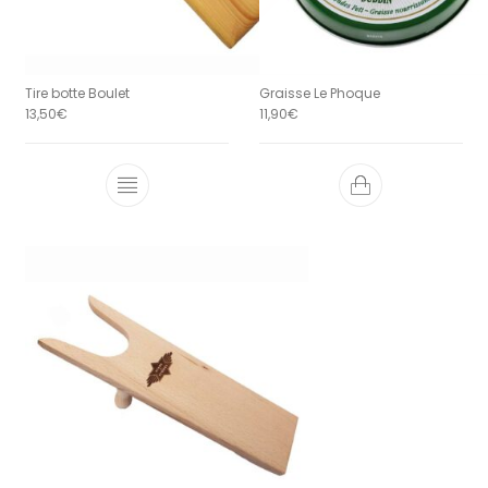
Tire botte Boulet
Graisse Le Phoque
13,50
€
11,90
€