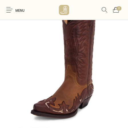
0
MENU
Nouveaux
WESTERN &
FEMME
HOMME
Produits
COUNTRY
ARTISANAT
ACCESSOIRES
CARTES CADEAUX
CEINTURES
AMERINDIEN