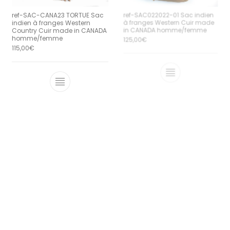
ref-SAC-CANA23 TORTUE Sac
ref-SAC022022-01 Sac indien
indien à franges Western
à franges Western Cuir made
Country Cuir made in CANADA
in CANADA homme/femme
homme/femme
125,00
€
115,00
€
RUPTURE DE STOCK
Sac indien à franges Western
Country Cuir Marron made in