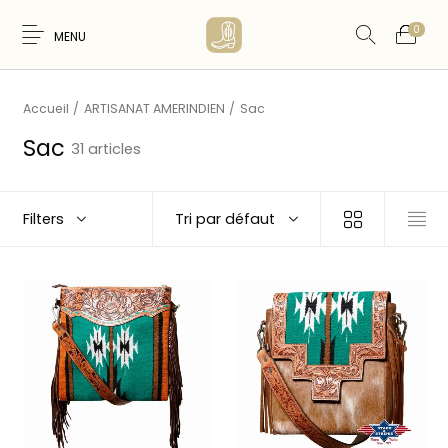
0
MENU
Accueil
/
ARTISANAT AMERINDIEN
/
Sac
Sac
31 articles
Nouveaux
Filters
Tri par défaut
WESTERN &
FEMME
HOMME
Produits
COUNTRY
ARTISANAT
ACCESSOIRES
CARTES CADEAUX
CEINTURES
AMERINDIEN