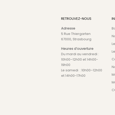
RETROUVEZ-NOUS
I
Adresse
B
5 Rue Thiergarten
N
67000, Strasbourg
L
Heures d’ouverture
Le
Du mardi au vendredi :
C
10h00–12h00 et 14h00-
19h00
No
Le samedi : 10h00–12h00
M
et 14h00-17h00
M
C