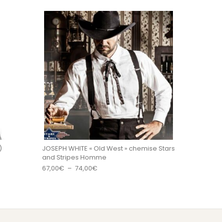
es sur la page du produit
. Les options peuvent être choisies sur la page du 
Ce produit a plus
)
JOSEPH WHITE « Old West » chemise Stars
and Stripes Homme
Plage de prix : 67,00€ à 74,00€
67,00
€
–
74,00
€