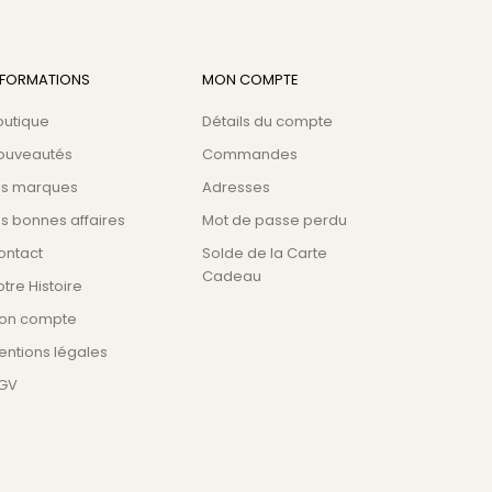
NFORMATIONS
MON COMPTE
outique
Détails du compte
ouveautés
Commandes
es marques
Adresses
s bonnes affaires
Mot de passe perdu
ontact
Solde de la Carte
Cadeau
tre Histoire
on compte
entions légales
GV