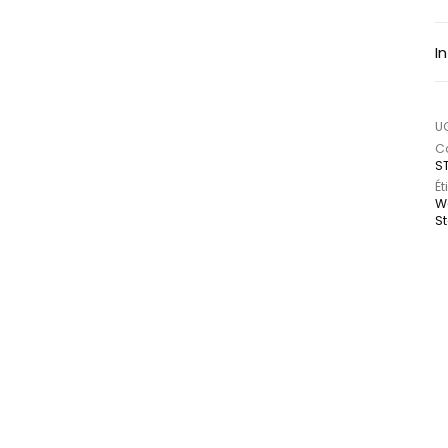
I
U
Ca
S
Ét
We
S