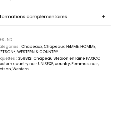
nformations complémentaires
GS :
ND
tégories :
Chapeaux
,
Chapeaux
,
FEMME
,
HOMME
,
TETSON®
,
WESTERN & COUNTRY
iquettes :
3598121 Chapeau Stetson en laine PAXICO
stern country noir UNISEXE
,
country
,
Femmes
,
noir
,
tetson
,
Western