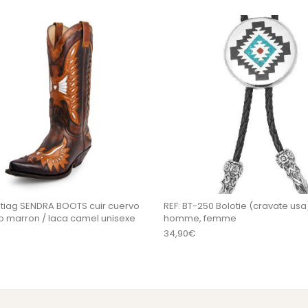
sieurs variations. Les options peuvent être choisi
Ce produit a plusieurs variations
tiag SENDRA BOOTS cuir cuervo
REF: BT-250 Bolotie (cravate usa
flo marron / laca camel unisexe
homme, femme
34,90
€