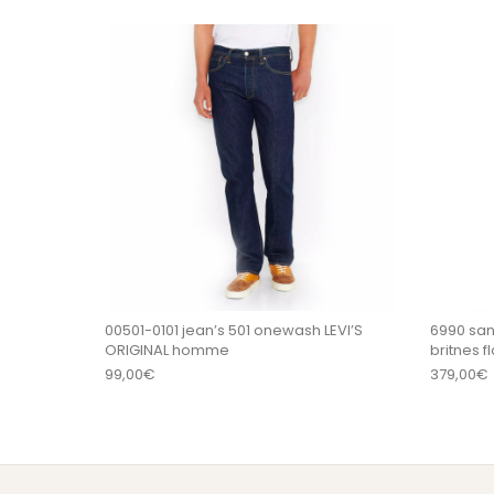
Ce produit a plu
00501-0101 jean’s 501 onewash LEVI’S
6990 san
ORIGINAL homme
britnes 
99,00
€
379,00
€