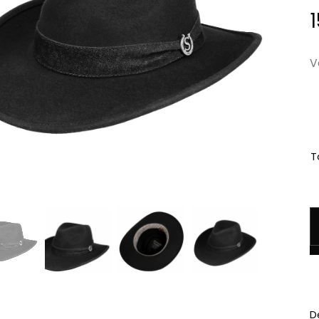
V
Ta
q
D