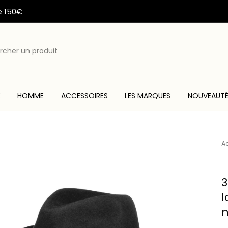
e 150€
E
HOMME
ACCESSOIRES
LES MARQUES
NOUVEAUT
ME
ACC
WESTERN & COUNTRY
ARTISANAT AMERINDIEN
Ac
3
l
n