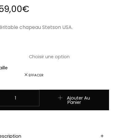
159,00
€
éritable chapeau Stetson USA.
ille
EFFACER
uantité de 3598121 Chapeau Stetson en laine PAXICO Western c
Ajouter Au
Panier
escription