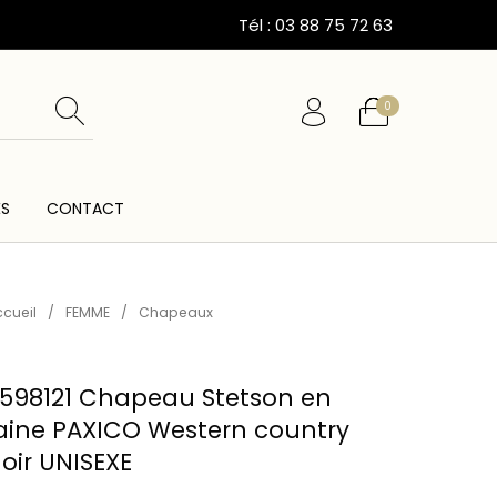
Tél : 03 88 75 72 63
0
ÉS
CONTACT
ESSOIRES
CARTES CADEAUX
CEINTURES
cueil
/
FEMME
/
Chapeaux
598121 Chapeau Stetson en
aine PAXICO Western country
oir UNISEXE