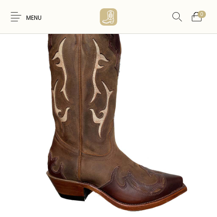
0
MENU
Nouveaux
WESTERN &
FEMME
HOMME
Produits
COUNTRY
ARTISANAT
ACCESSOIRES
CARTES CADEAUX
CEINTURES
AMERINDIEN