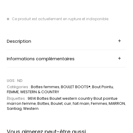
Ce produit est actuellement en rupture et indisponible.
Description
Informations complémentaires
UGS :
ND
Catégories :
Bottes femmes
,
BOULET BOOTS®
,
Bout Pointu
,
FEMME
,
WESTERN & COUNTRY
Étiquettes :
9614 Bottes Boulet western country Bout pointue
marron femme
,
Bottes
,
Boulet
,
cuir
,
fait main
,
Femmes
,
MARRON
,
Santiag
,
Western
Vous aimerez peut-être aussi…