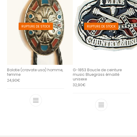
RUPTURE DE STOCK
RUPTURE DE STOCK
Bolotie (cravate usa) homme,
G-1853 Boucle de ceinture
femme
music Bluegrass émaillé
unisexe
24,90
€
32,90
€