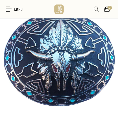
0
MENU
Nouveaux
WESTERN &
FEMME
HOMME
Produits
COUNTRY
ARTISANAT
ACCESSOIRES
CARTES CADEAUX
CEINTURES
AMERINDIEN