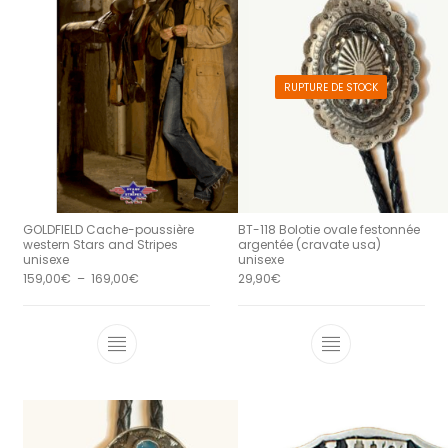
RUPTURE DE STOCK
GOLDFIELD Cache-poussière
BT-118 Bolotie ovale festonnée
western Stars and Stripes
argentée (cravate usa)
unisexe
unisexe
Plage de prix : 159,00€ à 169,00€
159,00
€
–
169,00
€
29,90
€
Ce produit a plusieurs variations. Le