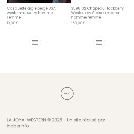
Casquette aigle beige USA-
3598102 Chapeau Hackberry
western-country Homme,
Western by Stetson marron
Femme
homme/femme
13,90
€
169,00
€
Ce produit a 
LA JOYA-WESTERN ©
2026 - Un site réalisé par
InaberInfo