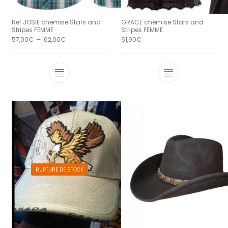
Ref JOSIE chemise Stars and
GRACE chemise Stars and
Stripes FEMME
Stripes FEMME
Plage de prix : 57,00€ à 62,00€
57,00
€
–
62,00
€
61,90
€
Ce produit a plusieurs variations. Le
Ce produit a 
RUPTURE DE STOCK