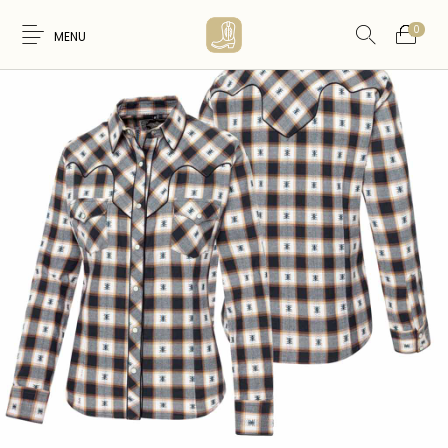
0
MENU
Nouveaux
WESTERN &
FEMME
HOMME
Produits
COUNTRY
ARTISANAT
ACCESSOIRES
CARTES CADEAUX
CEINTURES
AMERINDIEN