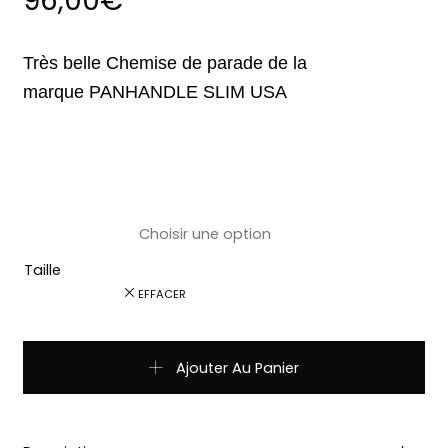
96,00
€
Très belle Chemise de parade de la
marque
PANHANDLE SLIM USA
Taille
EFFACER
quantité de Chemise PANHANDLE SLIM jaune ref: 22S3332 c
Ajouter Au Panier