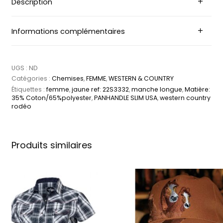
Description
Informations complémentaires
UGS :
ND
Catégories :
Chemises
,
FEMME
,
WESTERN & COUNTRY
Étiquettes :
femme
,
jaune ref: 22S3332
,
manche longue
,
Matière:
35% Coton/65%polyester
,
PANHANDLE SLIM USA
,
western country
rodéo
Produits similaires