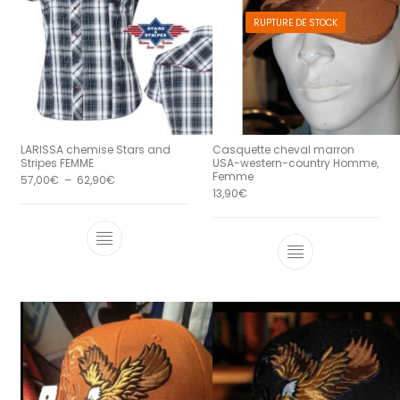
RUPTURE DE STOCK
LARISSA chemise Stars and
Casquette cheval marron
Stripes FEMME
USA-western-country Homme,
Femme
Plage de prix : 57,00€ à 62,90€
57,00
€
–
62,90
€
13,90
€
Ce produit a plusieurs variations. Le