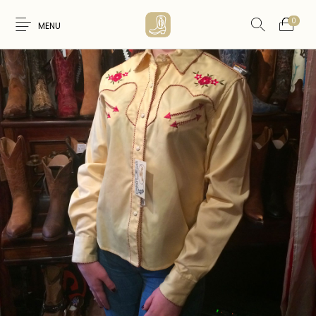
0
MENU
Nouveaux
WESTERN &
FEMME
HOMME
Produits
COUNTRY
ARTISANAT
ACCESSOIRES
CARTES CADEAUX
CEINTURES
AMERINDIEN