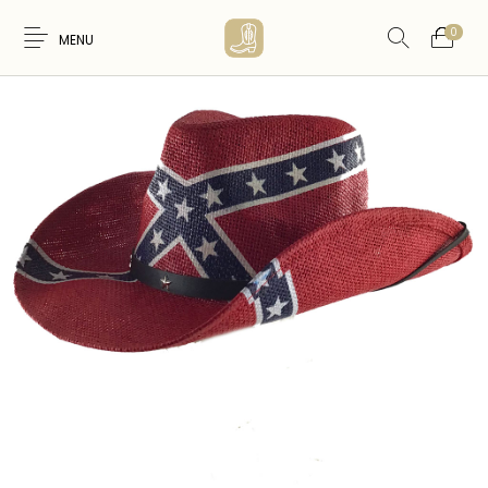
0
MENU
Nouveaux
WESTERN &
FEMME
HOMME
Produits
COUNTRY
ARTISANAT
ACCESSOIRES
CARTES CADEAUX
CEINTURES
AMERINDIEN