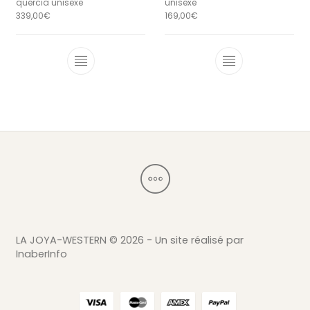
quercia unisexe
unisexe
339,00
€
169,00
€
Ce produit a plusieurs variations. Le
Ce produit a 
LA JOYA-WESTERN ©
2026 - Un site réalisé par
InaberInfo