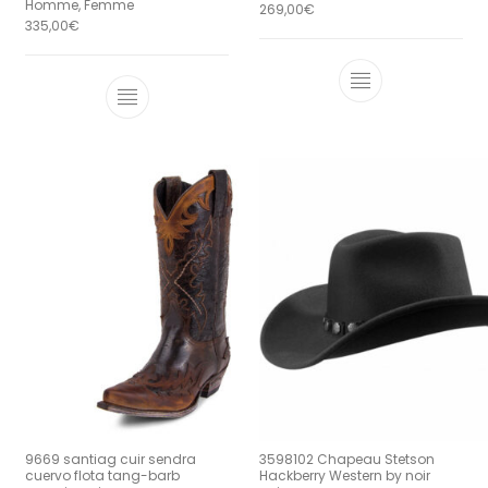
Homme, Femme
269,00
€
335,00
€
Ce produit a 
Ce produit a plusieurs variations. Le
9669 santiag cuir sendra
3598102 Chapeau Stetson
cuervo flota tang-barb
Hackberry Western by noir