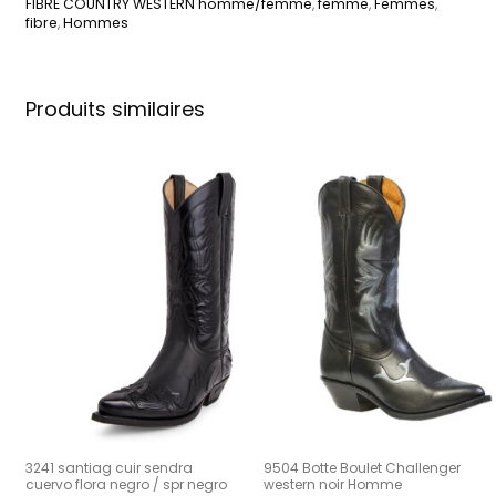
FIBRE COUNTRY WESTERN homme/femme
,
femme
,
Femmes
,
fibre
,
Hommes
Produits similaires
3241 santiag cuir sendra
9504 Botte Boulet Challenger
cuervo flora negro / spr negro
western noir Homme