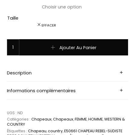
Taille
EFFACER
quantité de E50661 CHAPEAU REBEL SUDISTE FIBRE COUN
Ajouter Au Panier
Description
Informations complémentaires
UGS :
ND
Catégories :
Chapeaux
,
Chapeaux
,
FEMME
,
HOMME
,
WESTERN &
COUNTRY
Étiquettes :
Chapeau
,
country
,
E50661 CHAPEAU REBEL-SUDISTE