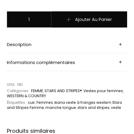
quantité de kiana veste à franges western Stars and Str
Ajouter Au Panier
Description
Informations complémentaires
UGS :
ND
Catégories :
FEMME
,
STARS AND STRIPES®
,
Vestes pour femmes
,
WESTERN & COUNTRY
Étiquettes :
cuir
,
Femmes
,
kiana veste à franges western Stars
and Stripes Femme
,
manche longue
,
stars and stripes
,
veste
Produits similaires