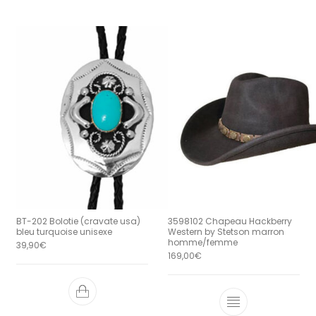
BT-202 Bolotie (cravate usa)
3598102 Chapeau Hackberry
bleu turquoise unisexe
Western by Stetson marron
homme/femme
39,90
€
169,00
€
Ce produit a 