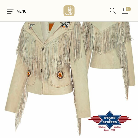
0
MENU
Nouveaux
WESTERN &
FEMME
HOMME
Produits
COUNTRY
ARTISANAT
ACCESSOIRES
CARTES CADEAUX
CEINTURES
AMERINDIEN