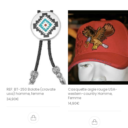
REF: BT-250 Bolotie (cravate
Casquette aigle rouge USA-
usa) homme, femme
western-country Homme,
Femme
34,90
€
14,90
€