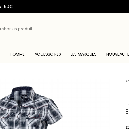
e 150€
E
HOMME
ACCESSOIRES
LES MARQUES
NOUVEAUT
ME
ACC
WESTERN & COUNTRY
ARTISANAT AMERINDIEN
Ac
L
S