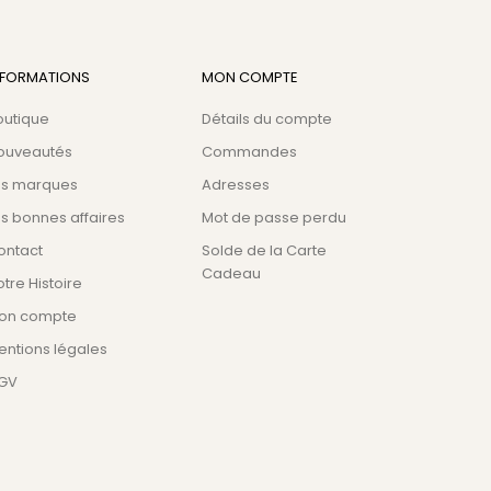
NFORMATIONS
MON COMPTE
outique
Détails du compte
ouveautés
Commandes
es marques
Adresses
s bonnes affaires
Mot de passe perdu
ontact
Solde de la Carte
Cadeau
tre Histoire
on compte
entions légales
GV