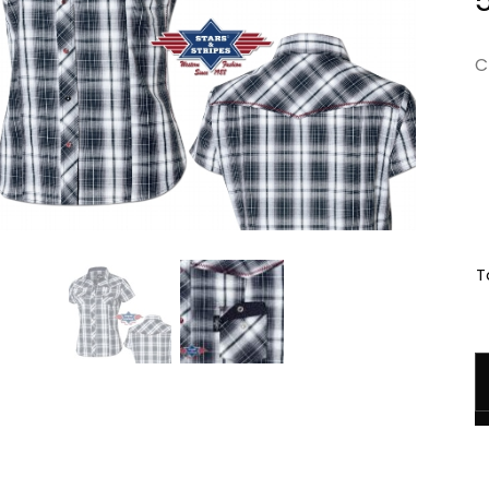
C
Ta
q