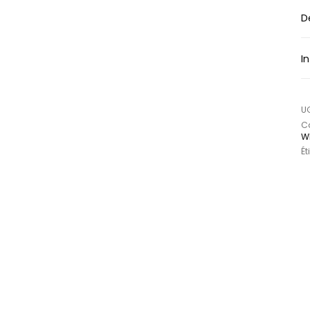
D
I
U
Ca
W
Ét