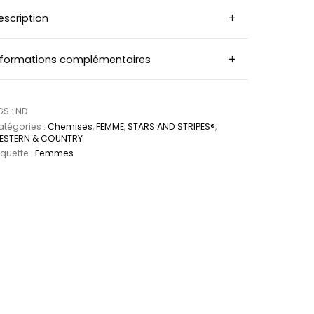
escription
nformations complémentaires
GS :
ND
tégories :
Chemises
,
FEMME
,
STARS AND STRIPES®
,
ESTERN & COUNTRY
iquette :
Femmes