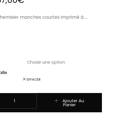
57,00
€
hemisier manches courtes imprimé à…..
ille
EFFACER
uantité de LARISSA chemise Stars and Stripes FEMME
Ajouter Au
Panier