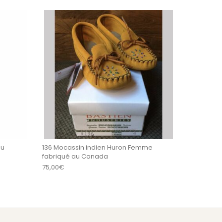
Ce produit a plus
eu
136 Mocassin indien Huron Femme
fabriqué au Canada
75,00
€