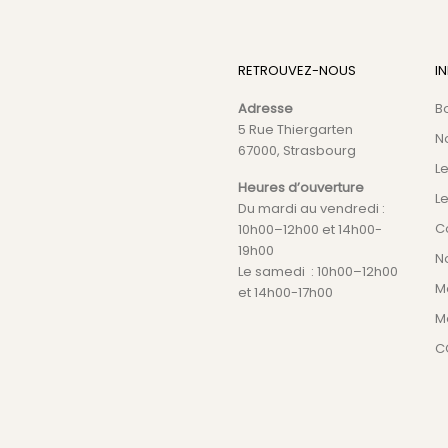
RETROUVEZ-NOUS
I
Adresse
B
5 Rue Thiergarten
N
67000, Strasbourg
L
Heures d’ouverture
Le
Du mardi au vendredi :
C
10h00–12h00 et 14h00-
19h00
No
Le samedi : 10h00–12h00
M
et 14h00-17h00
M
C