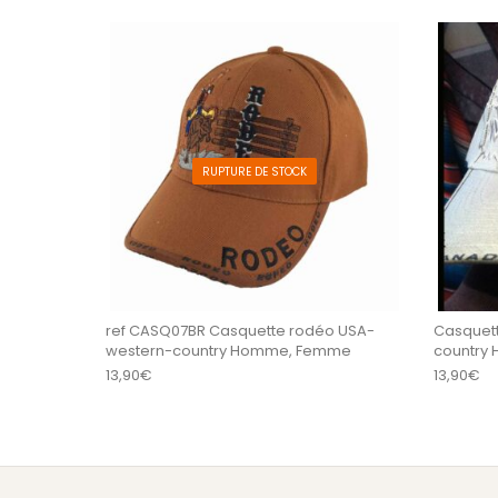
RUPTURE DE STOCK
ref CASQ07BR Casquette rodéo USA-
Casquett
western-country Homme, Femme
country
13,90
€
13,90
€