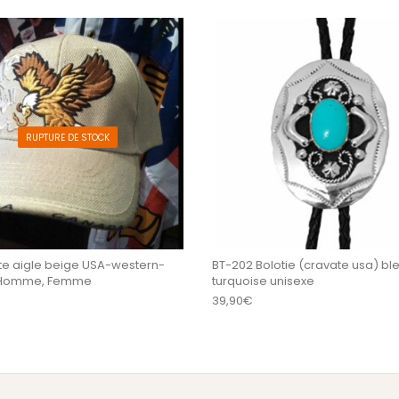
RUPTURE DE STOCK
e aigle beige USA-western-
BT-202 Bolotie (cravate usa) bl
 Homme, Femme
turquoise unisexe
39,90
€