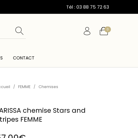
Tél : 03 88 75 72 63
0
ÉS
CONTACT
ESSOIRES
CARTES CADEAUX
CEINTURES
cueil
/
FEMME
/
Chemises
ARISSA chemise Stars and
tripes FEMME