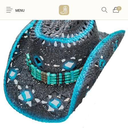
0
MENU
Nouveaux
WESTERN &
FEMME
HOMME
Produits
COUNTRY
ARTISANAT
ACCESSOIRES
CARTES CADEAUX
CEINTURES
AMERINDIEN