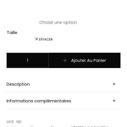
Taille
EFFACER
quantité de LIN42 Chapeau country western paille noir/ble
Ajouter Au Panier
Description
Informations complémentaires
UGS :
ND