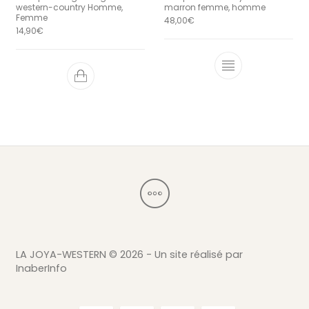
western-country Homme,
marron femme, homme
Femme
48,00
€
14,90
€
Ce produit a 
LA JOYA-WESTERN ©
2026 - Un site réalisé par
InaberInfo