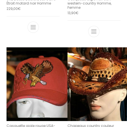
Étroit motard noir Homme
western-country Homme,
Femme
229,00
€
13,90
€
Ce produit a plusieurs variations. Le
Casquette aigle rouge USA-
Chapeaux country couleur