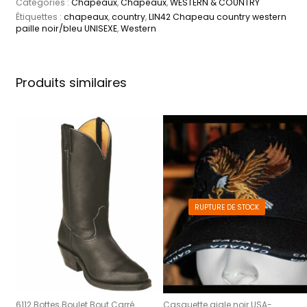
Catégories :
Chapeaux
,
Chapeaux
,
WESTERN & COUNTRY
Étiquettes :
chapeaux
,
country
,
LIN42 Chapeau country western
paille noir/bleu UNISEXE
,
Western
Produits similaires
RUPTURE DE STOCK
6112 Bottes Boulet Bout Carré
Casquette aigle noir USA-