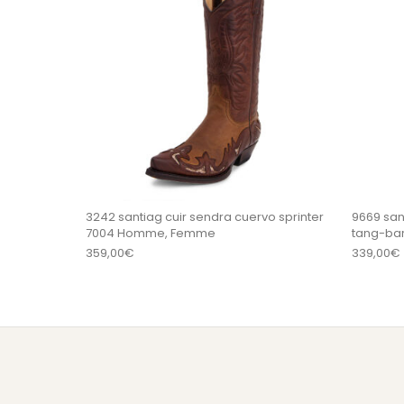
3242 santiag cuir sendra cuervo sprinter
9669 san
7004 Homme, Femme
tang-bar
359,00
€
339,00
€