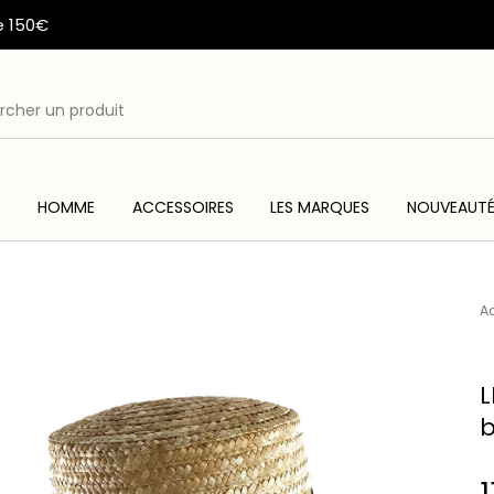
e 150€
E
HOMME
ACCESSOIRES
LES MARQUES
NOUVEAUT
ME
ACC
WESTERN & COUNTRY
ARTISANAT AMERINDIEN
Ac
L