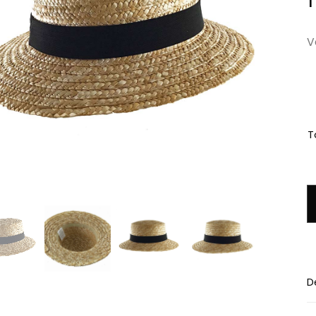
1
V
Ta
q
D