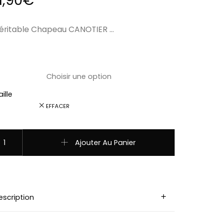
1,90
€
éritable Chapeau CANOTIER …
ille
EFFACER
uantité de LP00727 Chapeau CANOTIER LUXE beige homme f
Ajouter Au Panier
escription