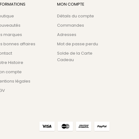
NFORMATIONS
MON COMPTE
outique
Détails du compte
ouveautés
Commandes
es marques
Adresses
s bonnes affaires
Mot de passe perdu
ontact
Solde de la Carte
Cadeau
tre Histoire
on compte
entions légales
GV