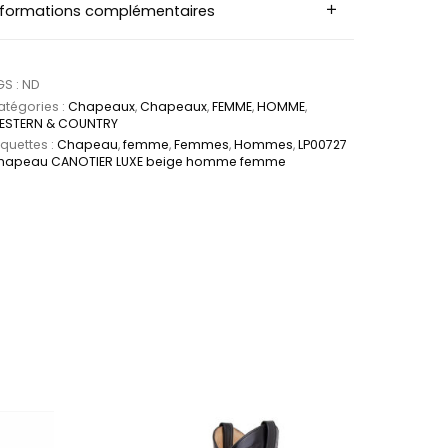
nformations complémentaires
GS :
ND
tégories :
Chapeaux
,
Chapeaux
,
FEMME
,
HOMME
,
ESTERN & COUNTRY
iquettes :
Chapeau
,
femme
,
Femmes
,
Hommes
,
LP00727
hapeau CANOTIER LUXE beige homme femme
es sur la page du produit
. Les options peuvent être choisies sur la page du 
Ce produit a plusieurs variations. Les options peu
Ce produit a plus