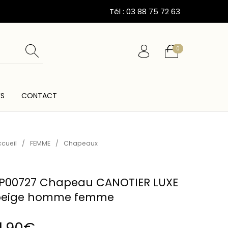
Tél : 03 88 75 72 63
0
ÉS
CONTACT
ESSOIRES
CARTES CADEAUX
CEINTURES
cueil
/
FEMME
/
Chapeaux
P00727 Chapeau CANOTIER LUXE
beige homme femme