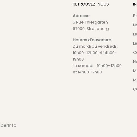
RETROUVEZ-NOUS
I
Adresse
B
5 Rue Thiergarten
N
67000, Strasbourg
L
Heures d’ouverture
Le
Du mardi au vendredi :
C
10h00–12h00 et 14h00-
19h00
No
Le samedi : 10h00–12h00
M
et 14h00-17h00
M
C
aberInfo