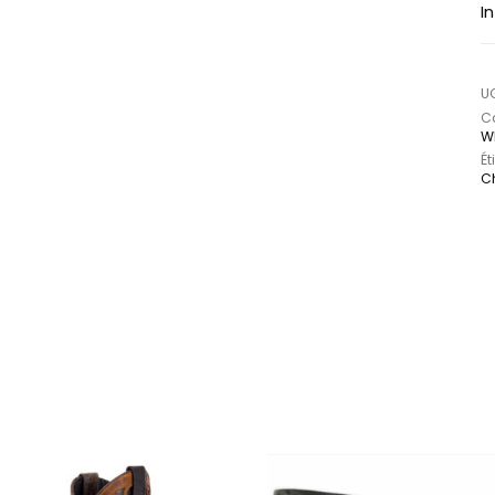
I
U
Ca
W
Ét
C
sieurs variations. Les options peuvent être choisi
Ce produit a plusieurs variations