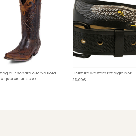
tiag cuir sendra cuervo flota
Ceinture western ref:aigle Noir
b quercia unisexe
35,00
€