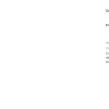
D
I
U
Ca
Ét
re
c