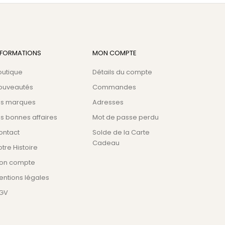
NFORMATIONS
MON COMPTE
outique
Détails du compte
ouveautés
Commandes
es marques
Adresses
s bonnes affaires
Mot de passe perdu
ontact
Solde de la Carte
Cadeau
tre Histoire
on compte
entions légales
GV