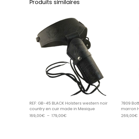
Produits similaires
Ce produit a plu
REF: GB-45 BLACK Holsters western noir
7809 Bot
country en cuir made in Mexique
marron
Plage de prix : 169,00€ à 179,00€
169,00
€
–
179,00
€
269,00
€