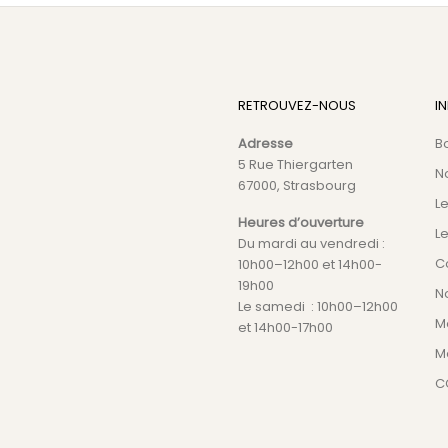
RETROUVEZ-NOUS
I
Adresse
B
5 Rue Thiergarten
N
67000, Strasbourg
L
Heures d’ouverture
Le
Du mardi au vendredi :
C
10h00–12h00 et 14h00-
19h00
No
Le samedi : 10h00–12h00
M
et 14h00-17h00
M
C