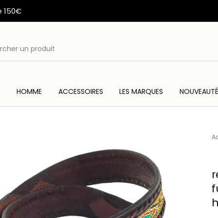
e 150€
E
HOMME
ACCESSOIRES
LES MARQUES
NOUVEAUT
ME
ACC
WESTERN & COUNTRY
ARTISANAT AMERINDIEN
Ac
r
f