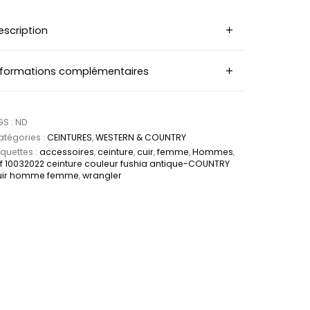
escription
nformations complémentaires
GS :
ND
tégories :
CEINTURES
,
WESTERN & COUNTRY
iquettes :
accessoires
,
ceinture
,
cuir
,
femme
,
Hommes
,
f 10032022 ceinture couleur fushia antique-COUNTRY
uir homme femme
,
wrangler