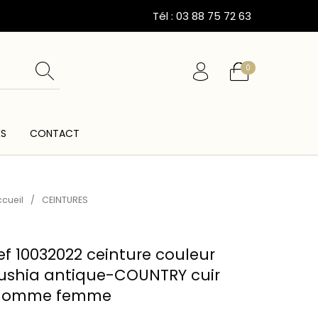
Tél : 03 88 75 72 63
0
ÉS
CONTACT
ESSOIRES
CARTES CADEAUX
CEINTURES
cueil
/
CEINTURES
ef 10032022 ceinture couleur
ushia antique-COUNTRY cuir
homme femme