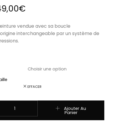
49,00
€
einture vendue avec sa boucle
’origine interchangeable par un système de
ressions.
ille
EFFACER
uantité de ref 10032022 ceinture couleur fushia antique-CO
Ajouter Au
Panier