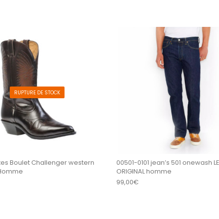
sieurs variations. Les options peuvent être choisi
Ce produit a plusieurs variations
RUPTURE DE STOCK
tes Boulet Challenger western
00501-0101 jean’s 501 onewash LE
 Homme
ORIGINAL homme
99,00
€