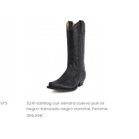
es sur la page du produit
. Les options peuvent être choisies sur la page du 
Ce produit a plusieurs variations. Les options peu
Ce produit a plus
VI’S
3241 santiag cuir sendra cuervo pull oil
negro-trenzado negro Homme, Femme
359,00
€