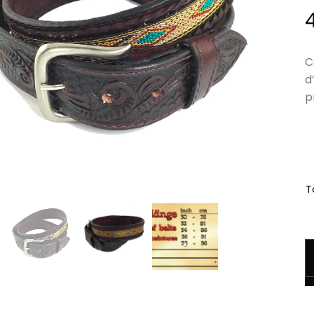
C
d
p
Ta
q