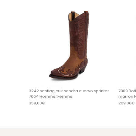
Ce produit a plu
3242 santiag cuir sendra cuervo sprinter
7809 Bot
7004 Homme, Femme
marron
359,00
€
269,00
€