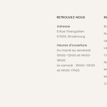
RETROUVEZ-NOUS
I
Adresse
B
5 Rue Thiergarten
N
67000, Strasbourg
L
Heures d’ouverture
Le
Du mardi au vendredi :
C
10h00–12h00 et 14h00-
19h00
No
Le samedi : 10h00–12h00
M
et 14h00-17h00
M
C