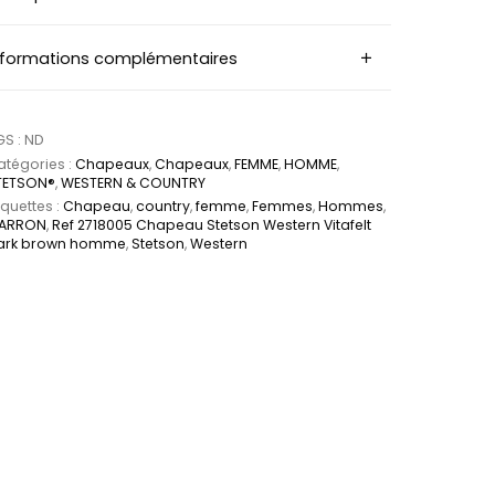
nformations complémentaires
GS :
ND
tégories :
Chapeaux
,
Chapeaux
,
FEMME
,
HOMME
,
TETSON®
,
WESTERN & COUNTRY
iquettes :
Chapeau
,
country
,
femme
,
Femmes
,
Hommes
,
ARRON
,
Ref 2718005 Chapeau Stetson Western Vitafelt
ark brown homme
,
Stetson
,
Western