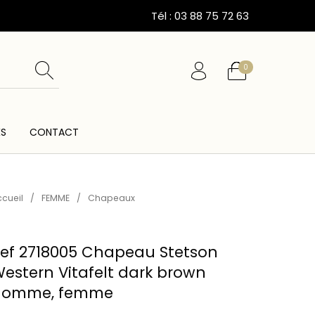
Tél : 03 88 75 72 63
0
ÉS
CONTACT
ESSOIRES
CARTES CADEAUX
CEINTURES
cueil
/
FEMME
/
Chapeaux
ef 2718005 Chapeau Stetson
estern Vitafelt dark brown
homme, femme