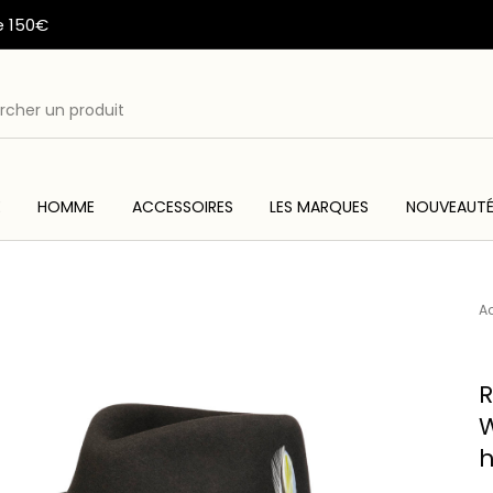
e 150€
E
HOMME
ACCESSOIRES
LES MARQUES
NOUVEAUT
ME
ACC
WESTERN & COUNTRY
ARTISANAT AMERINDIEN
Ac
R
W