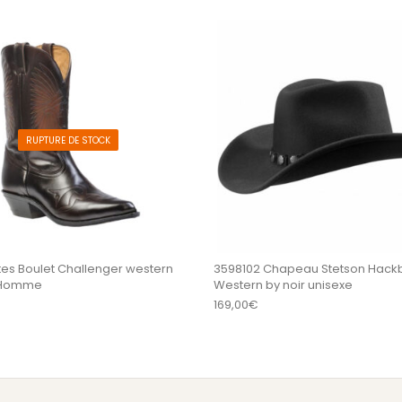
sieurs variations. Les options peuvent être choisi
Ce produit a plusieurs variations
RUPTURE DE STOCK
tes Boulet Challenger western
3598102 Chapeau Stetson Hack
 Homme
Western by noir unisexe
169,00
€