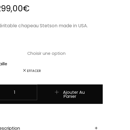
299,00
€
éritable chapeau Stetson made in USA.
ille
EFFACER
uantité de Ref 2718005 Chapeau Stetson Western Vitafelt d
Ajouter Au
Panier
escription