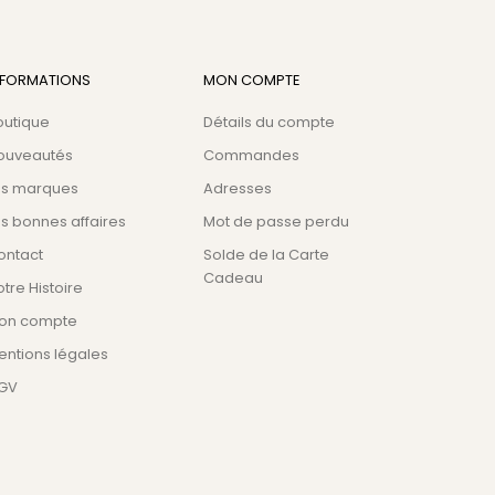
NFORMATIONS
MON COMPTE
outique
Détails du compte
ouveautés
Commandes
es marques
Adresses
s bonnes affaires
Mot de passe perdu
ontact
Solde de la Carte
Cadeau
tre Histoire
on compte
entions légales
GV