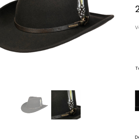
V
Ta
q
D