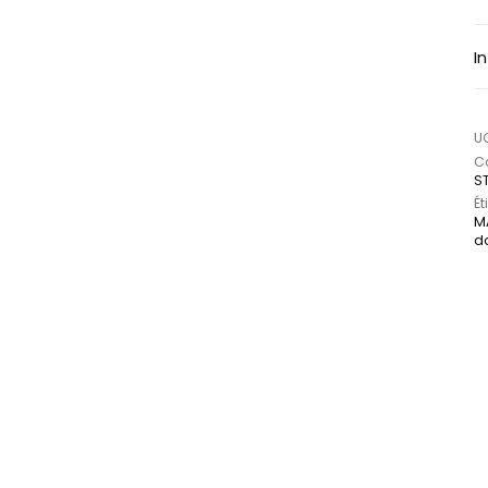
I
U
Ca
S
Ét
M
d