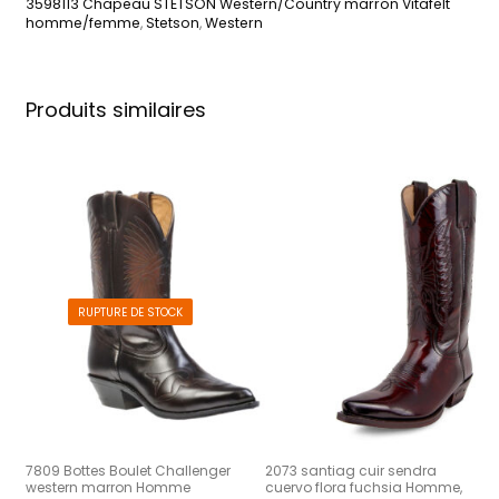
3598113 Chapeau STETSON Western/Country marron Vitafelt
homme/femme
,
Stetson
,
Western
Produits similaires
RUPTURE DE STOCK
7809 Bottes Boulet Challenger
2073 santiag cuir sendra
western marron Homme
cuervo flora fuchsia Homme,