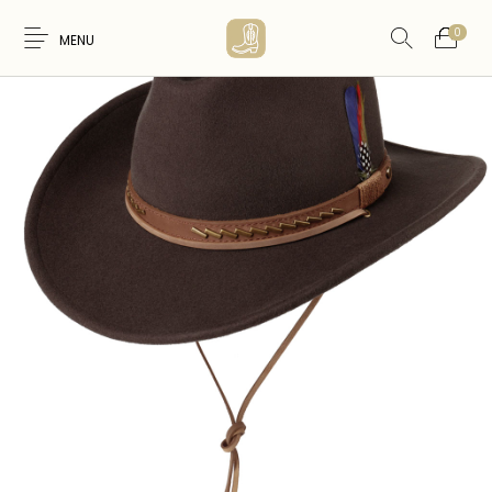
0
MENU
Nouveaux
WESTERN &
FEMME
HOMME
Produits
COUNTRY
ARTISANAT
ACCESSOIRES
CARTES CADEAUX
CEINTURES
AMERINDIEN