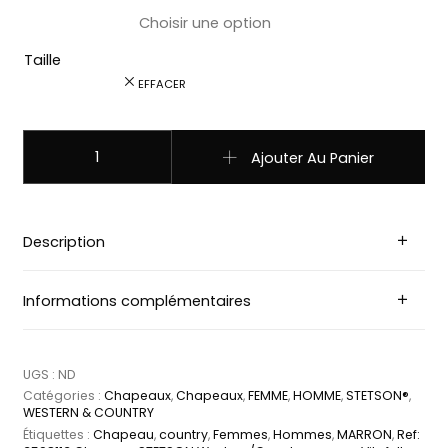
Taille
EFFACER
quantité de 3598113 Chapeau STETSON Western/Country ma
Ajouter Au Panier
Description
Informations complémentaires
UGS :
ND
Catégories :
Chapeaux
,
Chapeaux
,
FEMME
,
HOMME
,
STETSON®
,
WESTERN & COUNTRY
Étiquettes :
Chapeau
,
country
,
Femmes
,
Hommes
,
MARRON
,
Ref: