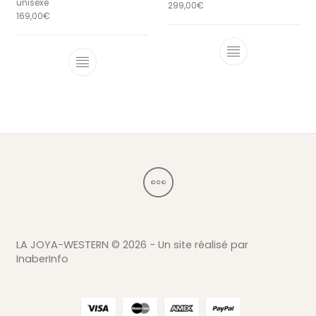
unisexe
299,00
€
169,00
€
Ce produit a 
Ce produit a plusieurs variations. Le
LA JOYA-WESTERN ©
2026 - Un site réalisé par
InaberInfo