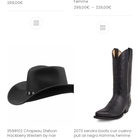
Femme
269,00
€
Plage de prix 
299,00
€
–
329,00
€
Ce produit a plusieurs variations. Le
Ce produit a 
3598102 Chapeau Stetson
2073 sendra boots cuir cuervo
Hackberry Western by noir
pull oil negro Homme, Femme