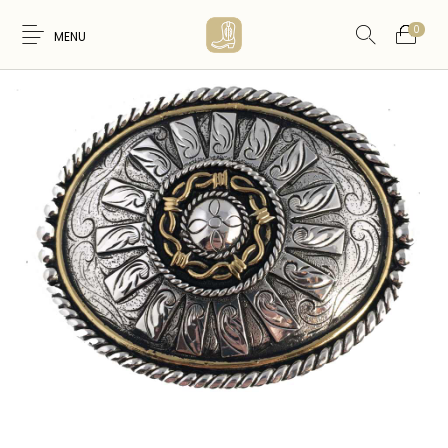
0
MENU
Nouveaux
WESTERN &
FEMME
HOMME
Produits
COUNTRY
ARTISANAT
ACCESSOIRES
CARTES CADEAUX
CEINTURES
AMERINDIEN