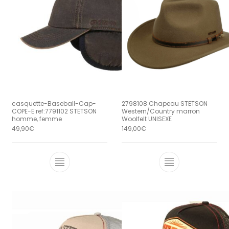
casquette-Baseball-Cap-
2798108 Chapeau STETSON
COPE-E ref:7791102 STETSON
Western/Country marron
homme, femme
Woolfelt UNISEXE
49,90
€
149,00
€
Ce produit a plusieurs variations. Le
Ce produit a 