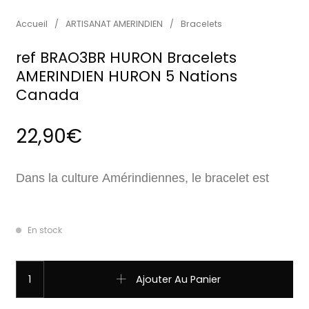
Accueil
/
ARTISANAT AMERINDIEN
/
Bracelets
ref BRAO3BR HURON Bracelets
AMERINDIEN HURON 5 Nations
Canada
22,90
€
Dans la culture Amérindiennes, le bracelet est
En stock
quantité de ref BRAO3BR HURON Bracelets AMERINDIEN HU
Ajouter Au Panier