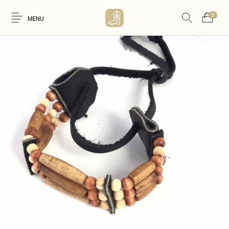
0
MENU
Nouveaux
WESTERN &
FEMME
HOMME
Produits
COUNTRY
ARTISANAT
ACCESSOIRES
CARTES CADEAUX
CEINTURES
AMERINDIEN