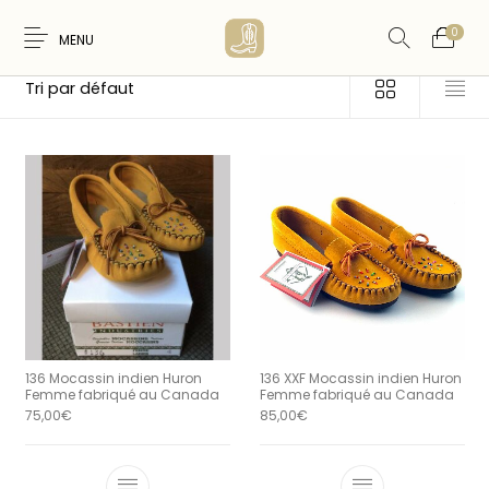
0
MENU
Accueil
/
Produits identifiés “Huron”
Nouveaux
WESTERN &
FEMME
HOMME
Produits
COUNTRY
ARTISANAT
ACCESSOIRES
CARTES CADEAUX
CEINTURES
AMERINDIEN
136 Mocassin indien Huron
136 XXF Mocassin indien Huron
Femme fabriqué au Canada
Femme fabriqué au Canada
75,00
€
85,00
€