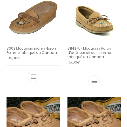
B002 Mocassin indien Huron
B114270F Mocassin Huron
Femme fabriqué au Canada
d’extérieur en cuir femme
fabriqué au Canada
105,90
€
115,00
€
Ce produit a plusieurs variations. Le
Ce produit a 