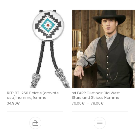
REF: BT-250 Bolotie (cravate
ref EARP Gilet noir Old West
usa) homme, femme
Stars and Stripes Homme
Plage de prix : 7
34,90
€
76,00
€
–
79,00
€
Ce produit a 