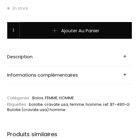
En stock
quantité de ref: BT-4911-G Bolotie (cravate usa) homme,
Ajouter Au Panier
Description
Informations complémentaires
Catégories :
Bolos
,
FEMME
,
HOMME
Étiquettes :
bolotie
,
cravate usa
,
femme
,
homme
,
ref: BT-4911-G
Bolotie (cravate usa) homme
Produits similaires