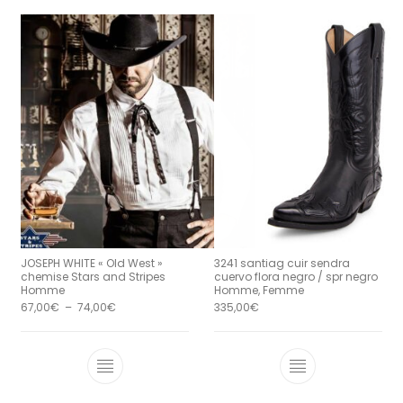
JOSEPH WHITE « Old West »
3241 santiag cuir sendra
chemise Stars and Stripes
cuervo flora negro / spr negro
Homme
Homme, Femme
Plage de prix : 67,00€ à 74,00€
67,00
€
–
74,00
€
335,00
€
Ce produit a plusieurs variations. Le
Ce produit a 