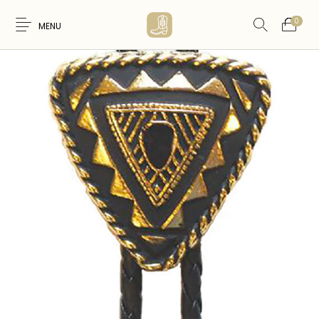
0
MENU
Nouveaux
WESTERN &
FEMME
HOMME
Produits
COUNTRY
ARTISANAT
ACCESSOIRES
CARTES CADEAUX
CEINTURES
AMERINDIEN