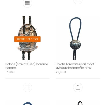
RUPTURE DE STOCK
Bolotie (cravate usa) homme,
Bolotie (cravate usa) motif
femme
aztèque homme/femme
17,90
€
29,90
€