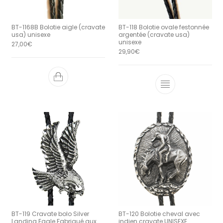
BT-1168B Bolotie aigle (cravate
BT-118 Bolotie ovale festonnée
usa) unisexe
argentée (cravate usa)
unisexe
27,00
€
29,90
€
BT-119 Cravate bolo Silver
BT-120 Bolotie cheval avec
Landing Eagle Fabriqué aux
indien cravate UNISEXE