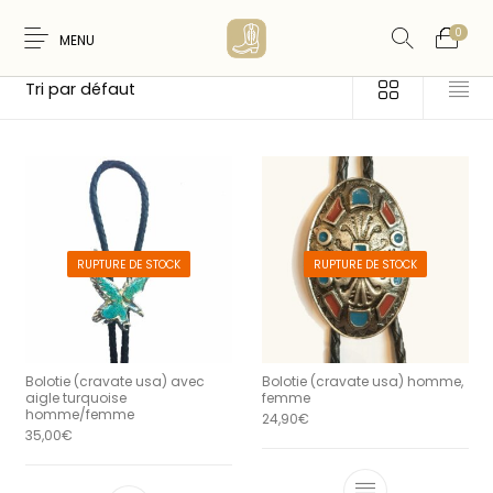
0
MENU
Accueil
/
Produits identifiés “bolotie”
Nouveaux
WESTERN &
FEMME
HOMME
Produits
COUNTRY
RUPTURE DE STOCK
RUPTURE DE STOCK
ARTISANAT
ACCESSOIRES
CARTES CADEAUX
CEINTURES
AMERINDIEN
Bolotie (cravate usa) avec
Bolotie (cravate usa) homme,
aigle turquoise
femme
homme/femme
24,90
€
35,00
€