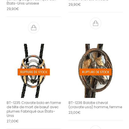
États-Unis unisexe
29,90
€
29,90
€
RUPTURE DE STOCK
RUPTURE DE STOCK
BT-1235 Cravate bolo en forme
BT-1236 Bolotie cheval
de tête de mort de bœuf avec
(cravate usa) homme, femme
plumes Fabriqué aux États-
23,00
€
Unis
27,00
€