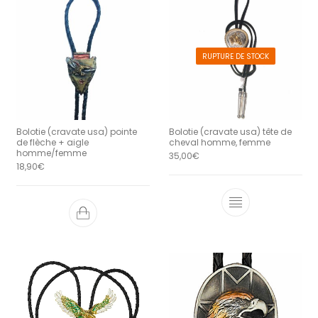
RUPTURE DE STOCK
Bolotie (cravate usa) pointe
Bolotie (cravate usa) tête de
de flèche + aigle
cheval homme, femme
homme/femme
35,00
€
18,90
€