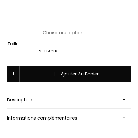
Taille
EFFACER
quantité de ref:6665 Chapeau country western paille co
Ajouter Au Panier
Description
Informations complémentaires