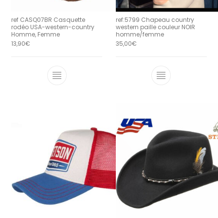
ref CASQ07BR Casquette
ref:5799 Chapeau country
rodéo USA-western-country
western paille couleur NOIR
Homme, Femme
homme/femme
13,90
€
35,00
€
Ce produit a 