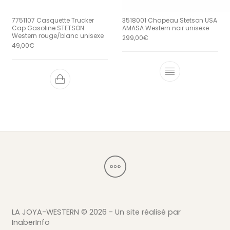
7751107 Casquette Trucker
3518001 Chapeau Stetson USA
Cap Gasoline STETSON
AMASA Western noir unisexe
Western rouge/blanc unisexe
299,00
€
49,00
€
Ce produit a 
LA JOYA-WESTERN ©
2026 - Un site réalisé par
InaberInfo