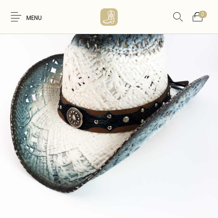
0
MENU
Nouveaux
WESTERN &
FEMME
HOMME
Produits
COUNTRY
ARTISANAT
ACCESSOIRES
CARTES CADEAUX
CEINTURES
AMERINDIEN