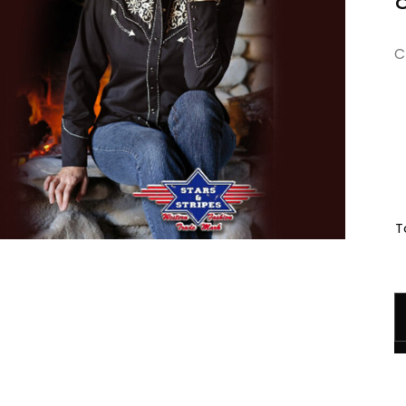
C
Ta
q