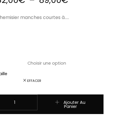
82,00
€
–
89,00
€
hemisier manches courtes à…..
ille
EFFACER
uantité de ref:HOLLY Chemise country western Stars & Stripe
Ajouter Au
Panier