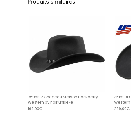
Produits similaires
Ce produit a plu
3598102 Chapeau Stetson Hackberry
3518001
Western by noir unisexe
Western 
169,00
€
299,00
€