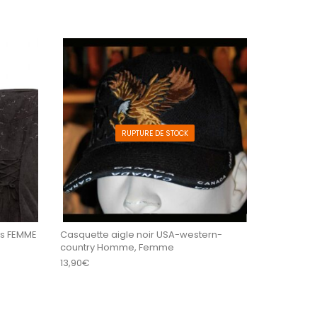
es sur la page du produit
. Les options peuvent être choisies sur la page du 
Ce produit a plusieurs variations. Les options peu
RUPTURE DE STOCK
es FEMME
Casquette aigle noir USA-western-
country Homme, Femme
13,90
€