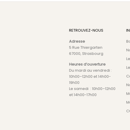
RETROUVEZ-NOUS
I
Adresse
B
5 Rue Thiergarten
N
67000, Strasbourg
L
Heures d’ouverture
Le
Du mardi au vendredi :
C
10h00–12h00 et 14h00-
19h00
No
Le samedi : 10h00–12h00
M
et 14h00-17h00
M
C