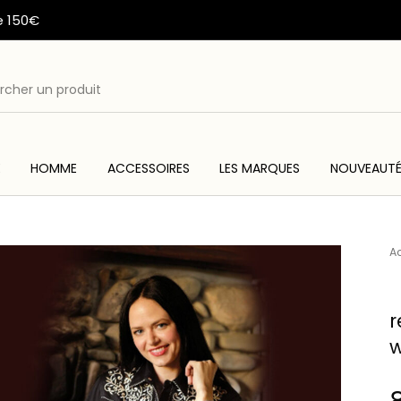
e 150€
E
HOMME
ACCESSOIRES
LES MARQUES
NOUVEAUT
ME
ACC
WESTERN & COUNTRY
ARTISANAT AMERINDIEN
Ac
r
w