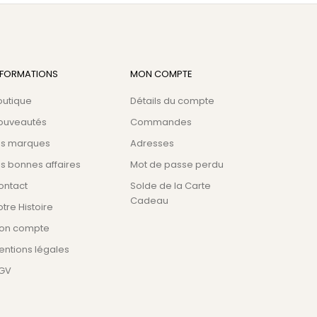
NFORMATIONS
MON COMPTE
outique
Détails du compte
ouveautés
Commandes
es marques
Adresses
s bonnes affaires
Mot de passe perdu
ontact
Solde de la Carte
Cadeau
tre Histoire
on compte
entions légales
GV