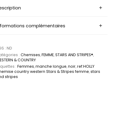
escription
nformations complémentaires
GS :
ND
tégories :
Chemises
,
FEMME
,
STARS AND STRIPES®
,
ESTERN & COUNTRY
iquettes :
Femmes
,
manche longue
,
noir
,
ref:HOLLY
hemise country western Stars & Stripes femme
,
stars
d stripes