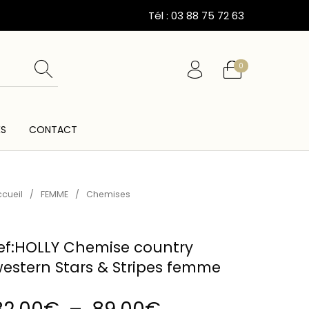
Tél : 03 88 75 72 63
0
ÉS
CONTACT
ESSOIRES
CARTES CADEAUX
CEINTURES
cueil
/
FEMME
/
Chemises
ef:HOLLY Chemise country
estern Stars & Stripes femme
Plage de prix :