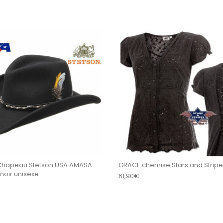
sieurs variations. Les options peuvent être choisi
Ce produit a plusieurs variations
 Chapeau Stetson USA AMASA
GRACE chemise Stars and Strip
noir unisexe
61,90
€