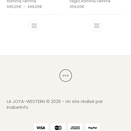
Homme, Femme
negro Homme, Femme
Plage de prix : 345,00€ à 349,00€
345,00
€
–
349,00
€
359,00
€
Ce produit a plusieurs variations. Le
Ce produit a 
LA JOYA-WESTERN ©
2026 - Un site réalisé par
InaberInfo