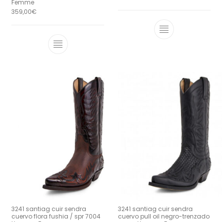
Femme
359,00
€
Ce produit a 
Ce produit a plusieurs variations. Le
3241 santiag cuir sendra
3241 santiag cuir sendra
cuervo flora fushia / spr 7004
cuervo pull oil negro-trenzado