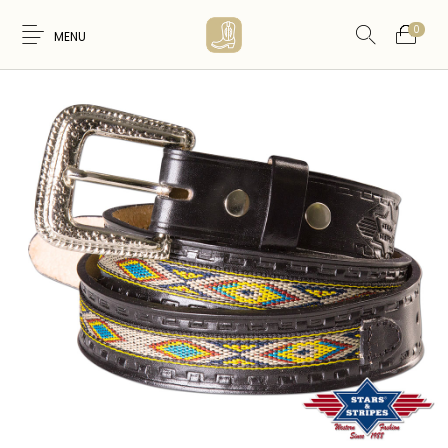
0
MENU
Nouveaux
WESTERN &
FEMME
HOMME
Produits
COUNTRY
ARTISANAT
ACCESSOIRES
CARTES CADEAUX
CEINTURES
AMERINDIEN