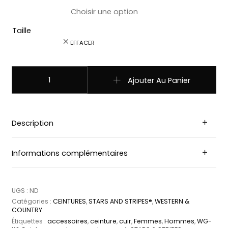
Taille
EFFACER
quantité de WG-112 Ceintures western country en cuir STAR
Ajouter Au Panier
Description
Informations complémentaires
UGS :
ND
Catégories :
CEINTURES
,
STARS AND STRIPES®
,
WESTERN &
COUNTRY
Étiquettes :
accessoires
,
ceinture
,
cuir
,
Femmes
,
Hommes
,
WG-