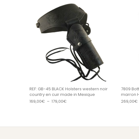
Ce produit a plu
REF: GB-45 BLACK Holsters western noir
7809 Bot
country en cuir made in Mexique
marron
Plage de prix : 169,00€ à 179,00€
169,00
€
–
179,00
€
269,00
€