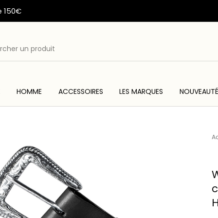
e 150€
E
HOMME
ACCESSOIRES
LES MARQUES
NOUVEAUT
ME
ACC
WESTERN & COUNTRY
ARTISANAT AMERINDIEN
Ac
W
c