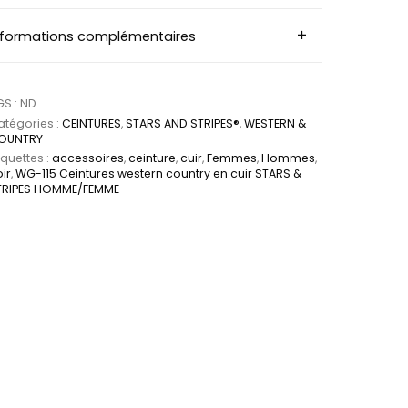
nformations complémentaires
GS :
ND
tégories :
CEINTURES
,
STARS AND STRIPES®
,
WESTERN &
OUNTRY
iquettes :
accessoires
,
ceinture
,
cuir
,
Femmes
,
Hommes
,
ir
,
WG-115 Ceintures western country en cuir STARS &
TRIPES HOMME/FEMME