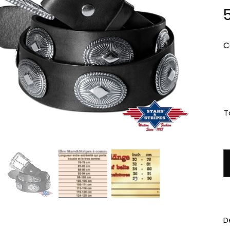
C
Ta
q
D