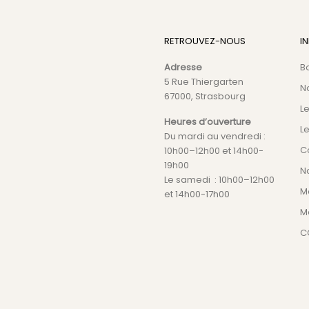
RETROUVEZ-NOUS
I
Adresse
B
5 Rue Thiergarten
N
67000, Strasbourg
L
Heures d’ouverture
Le
Du mardi au vendredi :
C
10h00–12h00 et 14h00-
19h00
No
Le samedi : 10h00–12h00
M
et 14h00-17h00
M
C