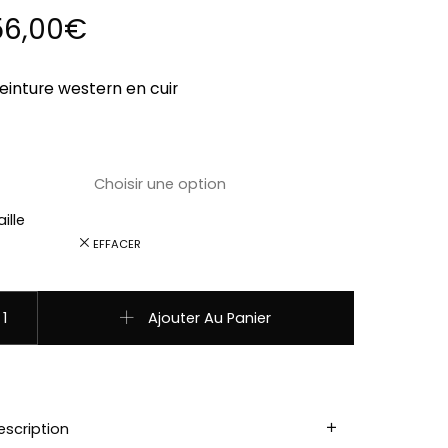
56,00
€
einture western en cuir
ille
EFFACER
uantité de WG-115 Ceintures western country en cuir STARS 
Ajouter Au Panier
escription