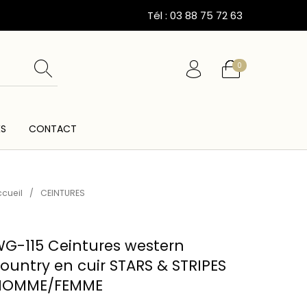
Tél : 03 88 75 72 63
0
ÉS
CONTACT
ESSOIRES
CARTES CADEAUX
CEINTURES
cueil
/
CEINTURES
G-115 Ceintures western
ountry en cuir STARS & STRIPES
HOMME/FEMME