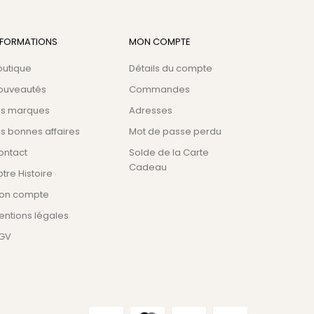
NFORMATIONS
MON COMPTE
outique
Détails du compte
ouveautés
Commandes
es marques
Adresses
s bonnes affaires
Mot de passe perdu
ontact
Solde de la Carte
Cadeau
tre Histoire
on compte
entions légales
GV