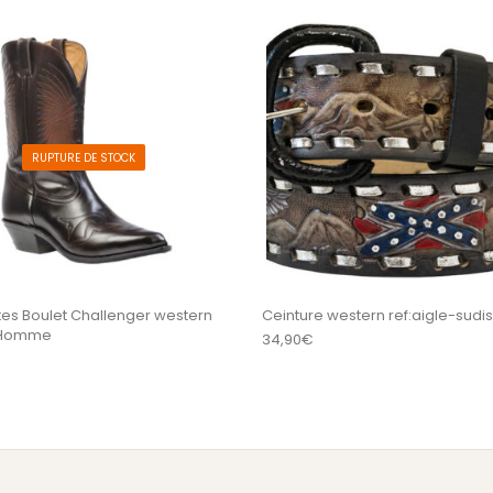
sieurs variations. Les options peuvent être choisi
Ce produit a plusieurs variations
RUPTURE DE STOCK
tes Boulet Challenger western
Ceinture western ref:aigle-sudis
 Homme
34,90
€