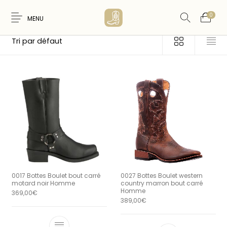
0
MENU
Accueil
/
Produit Taille
/
12 ½
Nouveaux
WESTERN &
FEMME
HOMME
Produits
COUNTRY
ARTISANAT
ACCESSOIRES
CARTES CADEAUX
CEINTURES
AMERINDIEN
0017 Bottes Boulet bout carré
0027 Bottes Boulet western
motard noir Homme
country marron bout carré
Homme
369,00
€
389,00
€