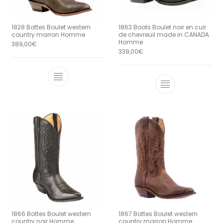
1828 Bottes Boulet western
1863 Boots Boulet noir en cuir
country marron Homme
de chevreuil made in CANADA
Homme
389,00
€
339,00
€
Ce produit a plusieurs variations. Le
Ce produit a 
1866 Bottes Boulet western
1867 Bottes Boulet western
country noir Homme
country marron Homme