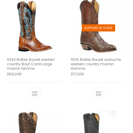
RUPTURE DE STOCK
1505 Bottes Boulet autruche
0342 Bottes Boulet western
western country marron
country Bout Carré Large
Homme
marron femme
317,00
€
359,00
€
Ce produit a 
Ce produit a plusieurs variations. Le