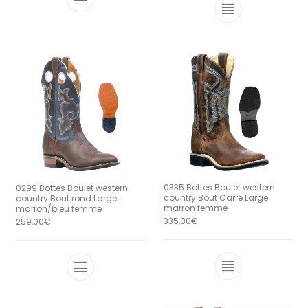
Ce produit a plusieurs variations. Le
Ce produit a 
0335 Bottes Boulet western
0299 Bottes Boulet western
country Bout Carré Large
country Bout rond Large
marron femme
marron/bleu femme
335,00
€
259,00
€
Ce produit a 
Ce produit a plusieurs variations. Le