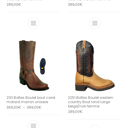
289,00
€
389,00
€
Ce produit a plusieurs variations. Le
Ce produit a 
2251 Bottes Boulet western
2131 Bottes Boulet bout carré
country Bout rond Large
motard marron unisexe
beige/noir femme
Plage de prix : 369,00€ à 389,00€
369,00
€
–
389,00
€
289,00
€