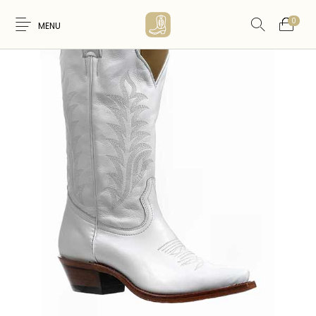
0
MENU
Nouveaux
WESTERN &
FEMME
HOMME
Produits
COUNTRY
ARTISANAT
ACCESSOIRES
CARTES CADEAUX
CEINTURES
AMERINDIEN