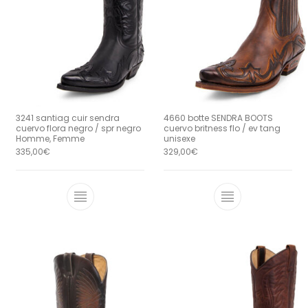
3241 santiag cuir sendra
4660 botte SENDRA BOOTS
cuervo flora negro / spr negro
cuervo britness flo / ev tang
Homme, Femme
unisexe
335,00
€
329,00
€
Ce produit a plusieurs variations. Le
Ce produit a 