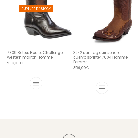
RUPTURE DE STOCK
7809 Bottes Boulet Challenger
3242 santiag cuir sendra
western marron Homme
cuervo sprinter 7004 Homme,
Femme
269,00
€
359,00
€
Ce produit a plusieurs variations. Le
Ce produit a 