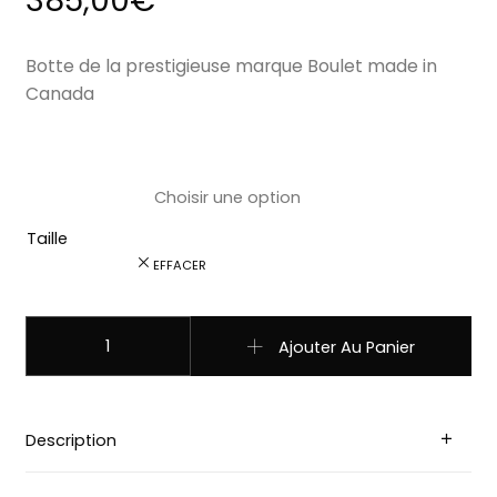
385,00
€
Botte de la prestigieuse marque Boulet made in
Canada
Taille
EFFACER
quantité de 3913 Bottes Boulet western country Bout c
Ajouter Au Panier
Description