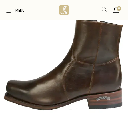
0
MENU
Nouveaux
WESTERN &
FEMME
HOMME
Produits
COUNTRY
ARTISANAT
ACCESSOIRES
CARTES CADEAUX
CEINTURES
AMERINDIEN