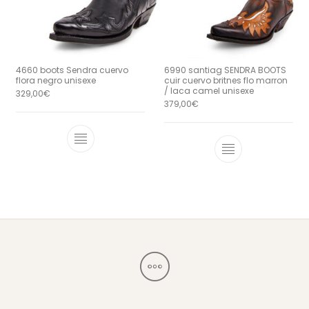
4660 boots Sendra cuervo
6990 santiag SENDRA BOOTS
flora negro unisexe
cuir cuervo britnes flo marron
/ laca camel unisexe
329,00
€
379,00
€
Ce produit a plusieurs variations. Le
Ce produit a 