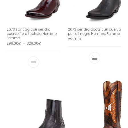
2073 santiag cuir sendra
2073 sendra boots cuir cuervo
cuervo flora fuchsia Homme,
pull oil negro Homme, Femme
Femme
299,00
€
Plage de prix : 299,00€ à 329,00€
299,00
€
–
329,00
€
Ce produit a 
Ce produit a plusieurs variations. Le