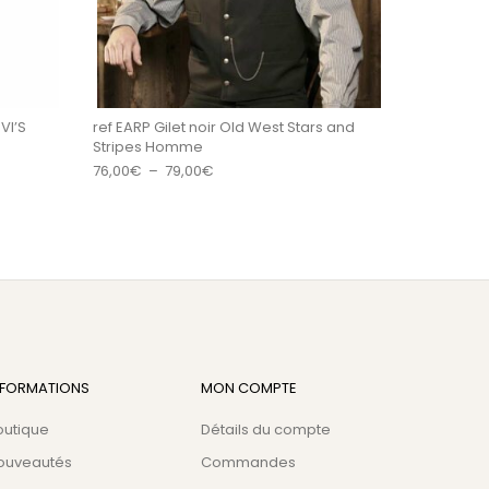
VI’S
ref EARP Gilet noir Old West Stars and
Stripes Homme
Plage de prix : 76,00€ à 79,00€
76,00
€
–
79,00
€
NFORMATIONS
MON COMPTE
outique
Détails du compte
ouveautés
Commandes