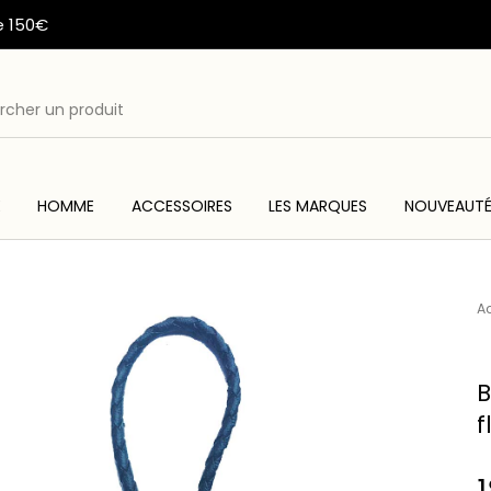
e 150€
E
HOMME
ACCESSOIRES
LES MARQUES
NOUVEAUT
ME
ACC
WESTERN & COUNTRY
ARTISANAT AMERINDIEN
Ac
B
f