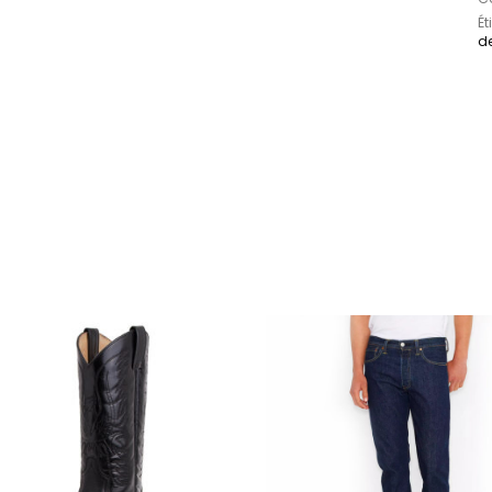
Ét
de
sieurs variations. Les options peuvent être choisi
Ce produit a plusieurs variations