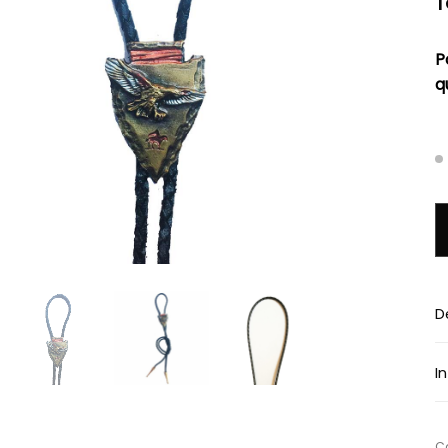
P
q
q
D
I
Ca