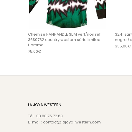
Chemise PANHANDLE SLIM vert/noir ref:
3241 san
36S0732 country western série limited
negro /
Homme
335,00
€
75,00
€
LA JOYA WESTERN
Tél : 03 88 75 72 63
E-mail : contact@lajoya-western.com