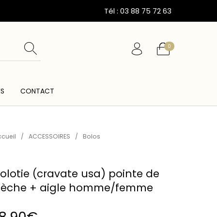
Tél : 03 88 75 72 63
0
ÉS
CONTACT
ESSOIRES
CARTES CADEAUX
CEINTURES
cueil
/
ACCESSOIRES
/
Bolos
olotie (cravate usa) pointe de
lèche + aigle homme/femme