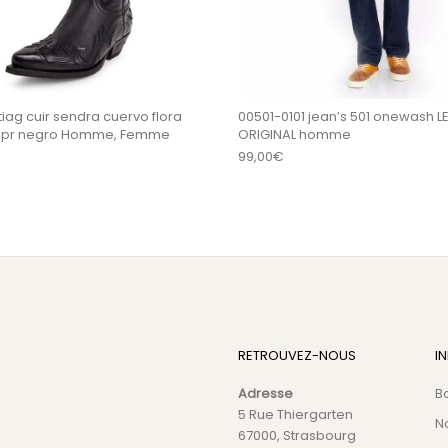
tiag cuir sendra cuervo flora
00501-0101 jean’s 501 onewash LE
 spr negro Homme, Femme
ORIGINAL homme
99,00
€
RETROUVEZ-NOUS
I
Adresse
B
5 Rue Thiergarten
N
67000, Strasbourg