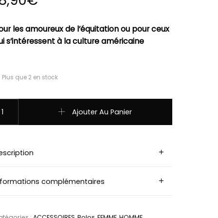
18,90
€
our les amoureux de l’équitation ou pour ceux
ui s’intéressent à la culture américaine
Plus que 2 en stock
uantité de Bolotie (cravate usa) pointe de flèche + aigle 
Ajouter Au Panier
escription
nformations complémentaires
tégories :
ACCESSOIRES
,
Bolos
,
FEMME
,
HOMME