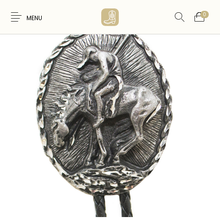
0
MENU
Nouveaux
WESTERN &
FEMME
HOMME
Produits
COUNTRY
ARTISANAT
ACCESSOIRES
CARTES CADEAUX
CEINTURES
AMERINDIEN