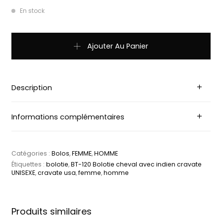
En stock
quantité de BT-120 Bolotie cheval avec indien cravate UNIS
Ajouter Au Panier
Description
Informations complémentaires
Catégories :
Bolos
,
FEMME
,
HOMME
Étiquettes :
bolotie
,
BT-120 Bolotie cheval avec indien cravate
UNISEXE
,
cravate usa
,
femme
,
homme
Produits similaires