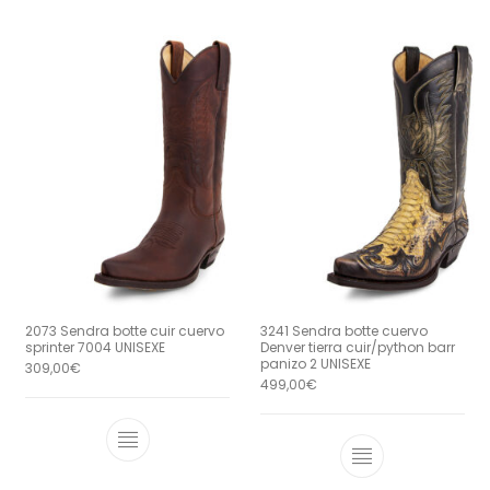
2073 Sendra botte cuir cuervo
3241 Sendra botte cuervo
sprinter 7004 UNISEXE
Denver tierra cuir/python barr
panizo 2 UNISEXE
309,00
€
499,00
€
Ce produit a plusieurs variations. Le
Ce produit a 