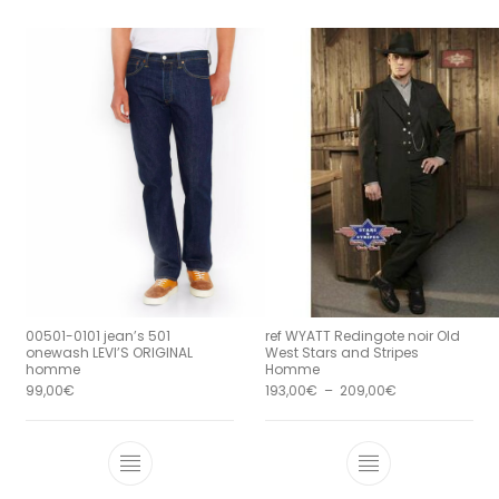
00501-0101 jean’s 501
ref WYATT Redingote noir Old
onewash LEVI’S ORIGINAL
West Stars and Stripes
homme
Homme
Plage de prix :
99,00
€
193,00
€
–
209,00
€
Ce produit a plusieurs variations. Le
Ce produit a 