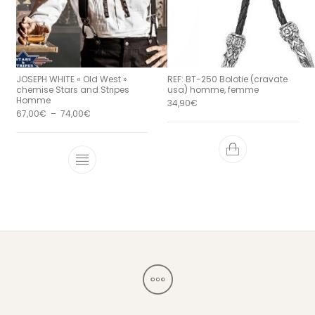
JOSEPH WHITE « Old West »
REF: BT-250 Bolotie (cravate
chemise Stars and Stripes
usa) homme, femme
Homme
34,90
€
Plage de prix : 67,00€ à 74,00€
67,00
€
–
74,00
€
Ce produit a plusieurs variations. Le