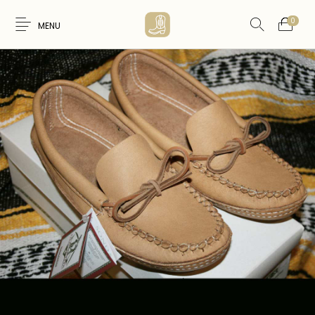
0
MENU
Nouveaux
WESTERN &
FEMME
HOMME
Produits
COUNTRY
ARTISANAT
ACCESSOIRES
CARTES CADEAUX
CEINTURES
AMERINDIEN