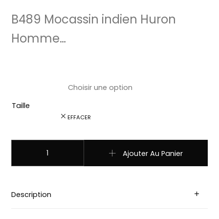
B489 Mocassin indien Huron
Homme…
Taille
EFFACER
quantité de B489 Mocassin indien Huron Homme fabriqu
Ajouter Au Panier
Description