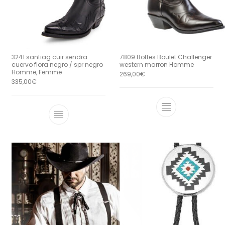
3241 santiag cuir sendra
7809 Bottes Boulet Challenger
cuervo flora negro / spr negro
western marron Homme
Homme, Femme
269,00
€
335,00
€
Ce produit a 
Ce produit a plusieurs variations. Le