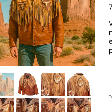
V
e
Ta