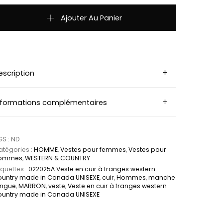
uantité de 022025A Veste en cuir à franges western country 
Ajouter Au Panier
escription
nformations complémentaires
GS :
ND
tégories :
HOMME
,
Vestes pour femmes
,
Vestes pour
ommes
,
WESTERN & COUNTRY
iquettes :
022025A Veste en cuir à franges western
ountry made in Canada UNISEXE
,
cuir
,
Hommes
,
manche
ongue
,
MARRON
,
veste
,
Veste en cuir à franges western
ountry made in Canada UNISEXE