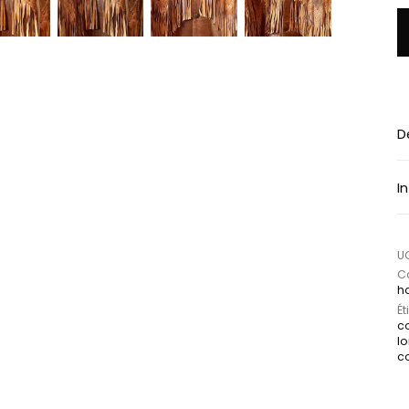
q
D
I
U
Ca
h
Ét
c
l
c