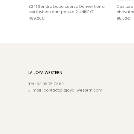
3241 Sendra botte cuervo Denver tierra
Ceinture 
cuir/python barr panizo 2 UNISEXE
cheval
499,00
€
95,00
€
LA JOYA WESTERN
Tél : 03 88 75 72 63
E-mail : contact@lajoya-western.com