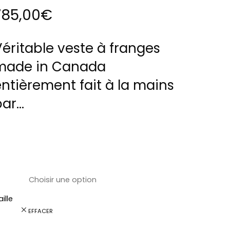
785,00
€
éritable veste à franges
made in Canada
ntièrement fait à la mains
par…
ille
EFFACER