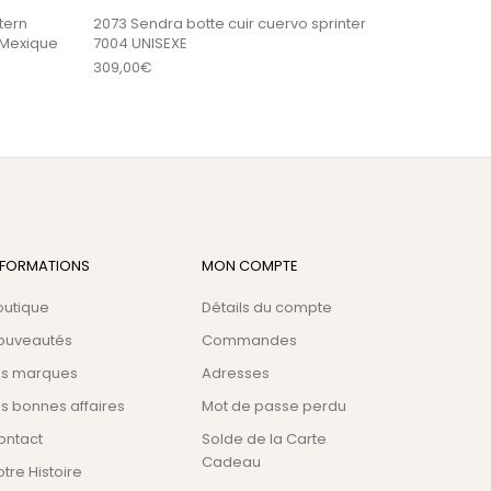
tern
2073 Sendra botte cuir cuervo sprinter
 Mexique
7004 UNISEXE
: 169,00€ à 179,00€
309,00
€
NFORMATIONS
MON COMPTE
outique
Détails du compte
ouveautés
Commandes
es marques
Adresses
s bonnes affaires
Mot de passe perdu
ontact
Solde de la Carte
Cadeau
tre Histoire