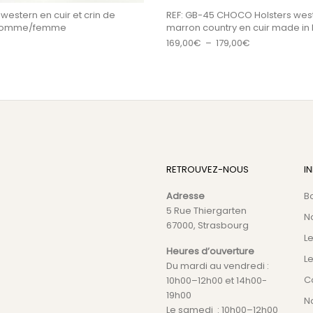
western en cuir et crin de
REF: GB-45 CHOCO Holsters wes
 homme/femme
marron country en cuir made in
Plage de prix 
169,00
€
–
179,00
€
RETROUVEZ-NOUS
I
Adresse
B
5 Rue Thiergarten
N
67000, Strasbourg
L
Heures d’ouverture
Le
Du mardi au vendredi :
C
10h00–12h00 et 14h00-
19h00
No
Le samedi : 10h00–12h00