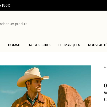
e 150€
E
HOMME
ACCESSOIRES
LES MARQUES
NOUVEAUT
ME
ACC
WESTERN & COUNTRY
ARTISANAT AMERINDIEN
Ac
0
w
C