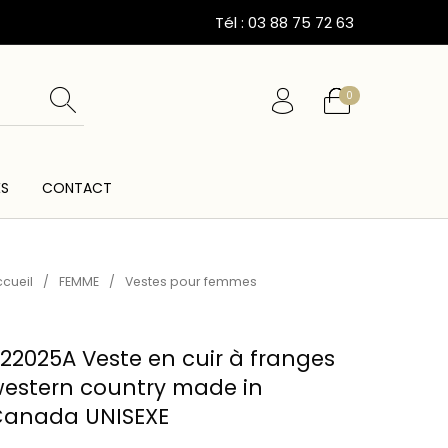
Tél : 03 88 75 72 63
0
ÉS
CONTACT
ESSOIRES
CARTES CADEAUX
CEINTURES
cueil
/
FEMME
/
Vestes pour femmes
22025A Veste en cuir à franges
estern country made in
anada UNISEXE