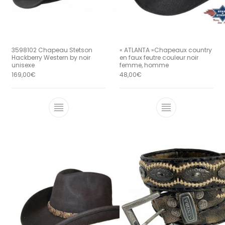
3598102 Chapeau Stetson
« ATLANTA »Chapeaux country
Hackberry Western by noir
en faux feutre couleur noir
unisexe
femme, homme
169,00
€
48,00
€
Ce produit a plusieurs variations. Le
Ce produit a 