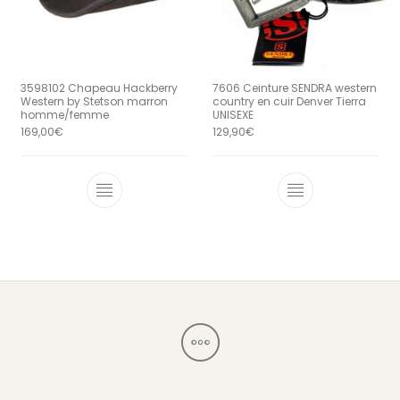
3598102 Chapeau Hackberry
7606 Ceinture SENDRA western
Western by Stetson marron
country en cuir Denver Tierra
homme/femme
UNISEXE
169,00
€
129,90
€
Ce produit a plusieurs variations. Le
Ce produit a 