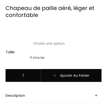
Chapeau de paille aéré, léger et
confortable
Taille
EFFACER
quantité de 0894 Chapeau country western paille marron/
Ajouter Au Panier
Description