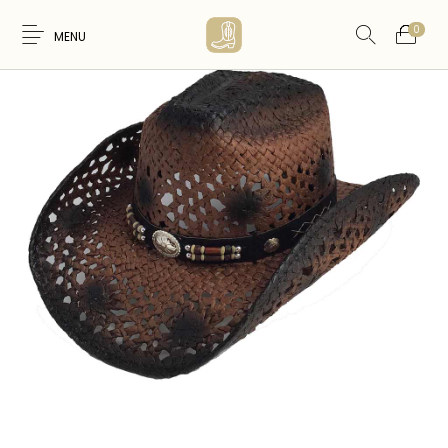
0
MENU
Nouveaux
WESTERN &
FEMME
HOMME
Produits
COUNTRY
ARTISANAT
ACCESSOIRES
CARTES CADEAUX
CEINTURES
AMERINDIEN