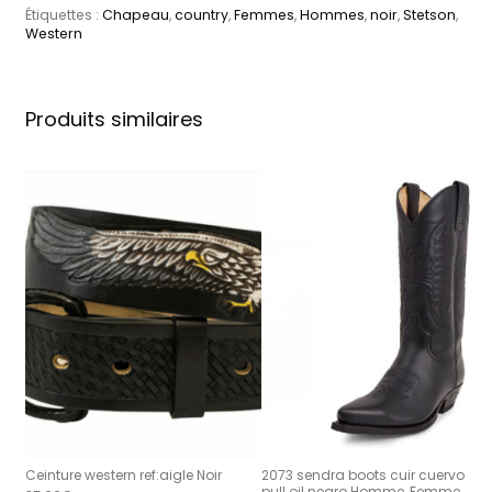
Étiquettes :
Chapeau
,
country
,
Femmes
,
Hommes
,
noir
,
Stetson
,
Western
Produits similaires
Ceinture western ref:aigle Noir
2073 sendra boots cuir cuervo
pull oil negro Homme, Femme