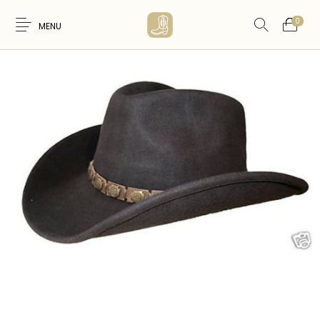
0
MENU
Nouveaux
WESTERN &
FEMME
HOMME
Produits
COUNTRY
ARTISANAT
ACCESSOIRES
CARTES CADEAUX
CEINTURES
AMERINDIEN