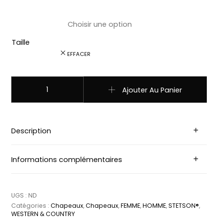
Taille
EFFACER
quantité de 3598102 Chapeau Hackberry Western by St
Ajouter Au Panier
Description
Informations complémentaires
UGS :
ND
Catégories :
Chapeaux
,
Chapeaux
,
FEMME
,
HOMME
,
STETSON®
,
WESTERN & COUNTRY