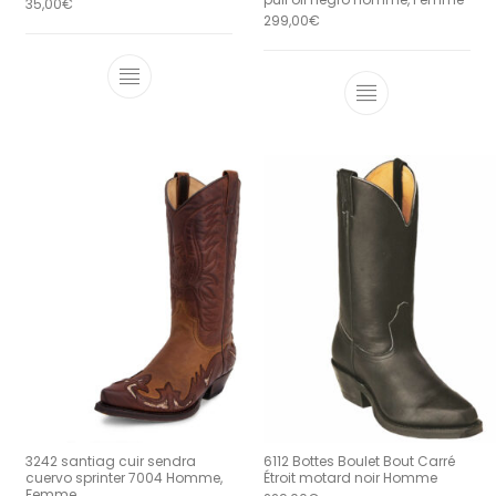
35,00
€
299,00
€
Ce produit a plusieurs variations. Le
Ce produit a 
3242 santiag cuir sendra
6112 Bottes Boulet Bout Carré
cuervo sprinter 7004 Homme,
Étroit motard noir Homme
Femme