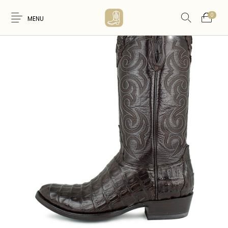
0
MENU
Nouveaux
WESTERN &
FEMME
HOMME
Produits
COUNTRY
ARTISANAT
ACCESSOIRES
CARTES CADEAUX
CEINTURES
AMERINDIEN