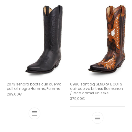
2073 sendra boots cuir cuervo
6990 santiag SENDRA BOOTS
pull oil negro Homme, Femme
cuir cuervo britnes flo marron
/ laca camel unisexe
299,00
€
379,00
€
Ce produit a plusieurs variations. Le
Ce produit a 