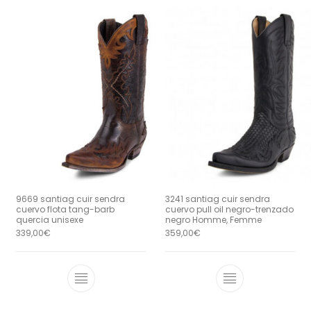
9669 santiag cuir sendra
3241 santiag cuir sendra
cuervo flota tang-barb
cuervo pull oil negro-trenzado
quercia unisexe
negro Homme, Femme
339,00
€
359,00
€
Ce produit a plusieurs variations. Le
Ce produit a 