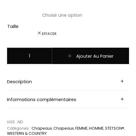
Taille
EFFACER
quantité de 2498513 STETSON Traveller Toyo CHAPEAU Be
Ajouter Au Panier
Description
Informations complémentaires
UGS :
ND
Catégories :
Chapeaux
,
Chapeaux
,
FEMME
,
HOMME
,
STETSON®
,
WESTERN & COUNTRY