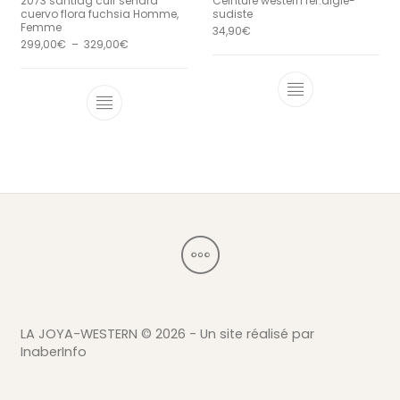
2073 santiag cuir sendra
Ceinture western ref:aigle-
cuervo flora fuchsia Homme,
sudiste
Femme
34,90
€
Plage de prix : 299,00€ à 329,00€
299,00
€
–
329,00
€
Ce produit a 
Ce produit a plusieurs variations. Le
LA JOYA-WESTERN ©
2026 - Un site réalisé par
InaberInfo