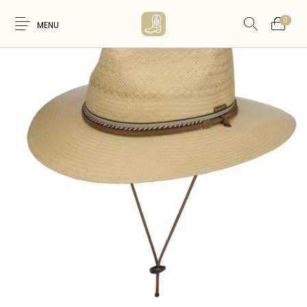
0
MENU
Nouveaux
WESTERN &
FEMME
HOMME
Produits
COUNTRY
ARTISANAT
ACCESSOIRES
CARTES CADEAUX
CEINTURES
AMERINDIEN