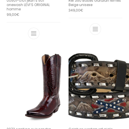
00501-0101 jean’s 501
Ref 350 Bottes Gardian Nimes
onewash LEVI’S ORIGINAL
Beige unisexe
homme
349,00
€
99,00
€
Ce produit a 
Ce produit a plusieurs variations. Le